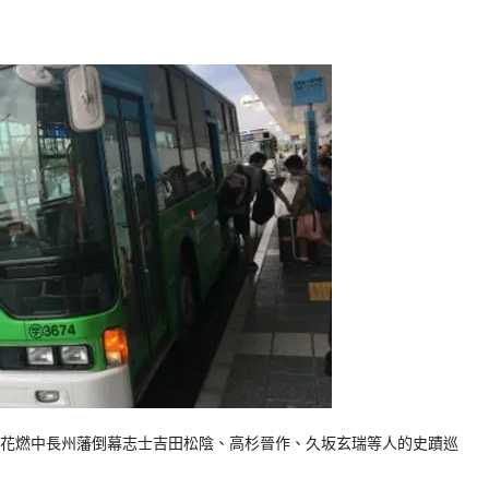
花燃中長州藩倒幕志士吉田松陰、高杉晉作、久坂玄瑞等人的史蹟巡