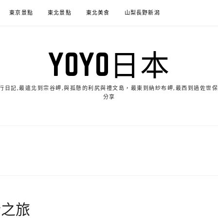
東京景點
東北景點
東北美食
山梨長野新潟
YOYO日本
的旅行日記,最遠北到宗谷岬,與孤懸的利尻與禮文島，最東到納紗布岬,最西到過佐世
分享
士之旅