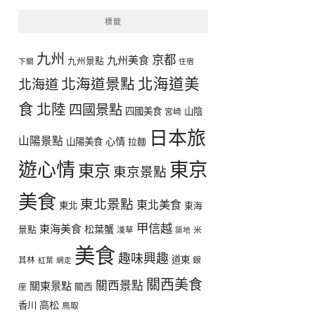
標籤
九州
京都
九州美食
九州景點
下關
住宿
北海道美
北海道景點
北海道
食
北陸
四國景點
四國美食
山陰
宮崎
日本旅
山陽景點
心情
山陽美食
拉麵
遊心情
東京
東京
東京景點
美食
東北景點
東北美食
東北
東海
甲信越
東海美食
松葉蟹
景點
淺草
米
築地
美食
趣味興趣
道東
其林
銀
紅葉
網走
關西美食
關西景點
關東景點
座
關西
高松
香川
鳥取