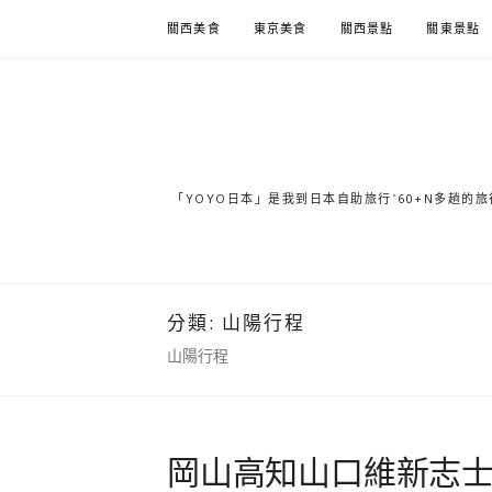
Skip
關西美食
東京美食
關西景點
關東景點
to
content
「YOYO日本」是我到日本自助旅行ˊ60+N多趟
分類:
山陽行程
山陽行程
岡山高知山口維新志