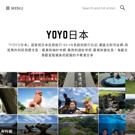
Skip
MENU
to
content
YOYO日本
「YOYO日本」是我到日本自助旅行ˊ60+N多趟的旅行日記,最遠北到宗谷岬,與
孤懸的利尻與禮文島，最東到納紗布岬,最西到過佐世保,最南到鹿兒島。每篇文
章都是我親身的經驗的不專業分享