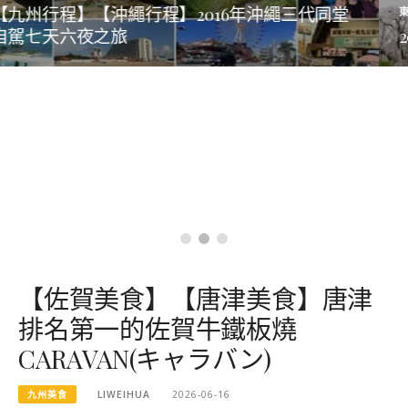
東北行程
2017年東北追櫻之旅
【佐賀美食】【唐津美食】唐津
排名第一的佐賀牛鐵板燒
CARAVAN(キャラバン)
九州美食
LIWEIHUA
2026-06-16