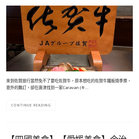
來到佐賀旅行當然免不了要吃佐賀牛，原本想吃的佐賀牛鐵板燒季樂，
意外的難訂，卻在唐津找到一家Caravan (キ…
CONTINUE READING