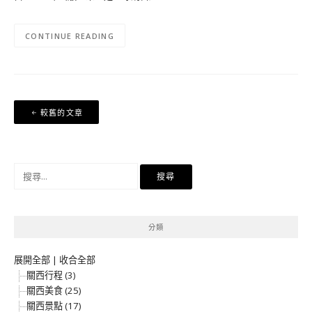
CONTINUE READING
文
較舊的文章
章
導
覽
搜
尋
關
鍵
分類
字:
展開全部
|
收合全部
關西行程 (3)
關西美食 (25)
關西景點 (17)