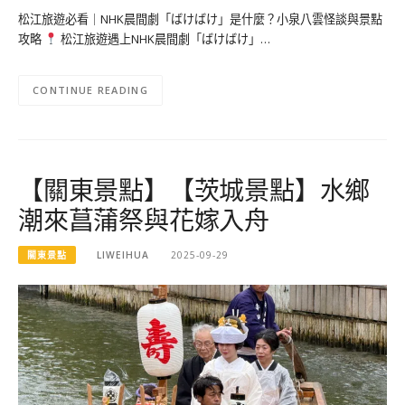
松江旅遊必看｜NHK晨間劇「ばけばけ」是什麼？小泉八雲怪談與景點
攻略
松江旅遊遇上NHK晨間劇「ばけばけ」…
CONTINUE READING
【關東景點】【茨城景點】水鄉
潮來菖蒲祭與花嫁入舟
關東景點
LIWEIHUA
2025-09-29