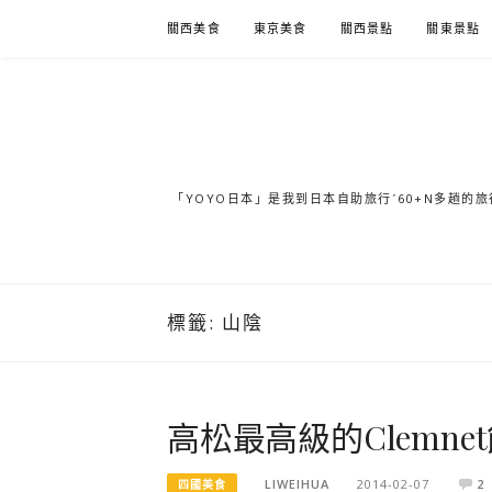
Skip
關西美食
東京美食
關西景點
關東景點
to
content
「YOYO日本」是我到日本自助旅行ˊ60+N多趟
標籤:
山陰
高松最高級的Clemn
LIWEIHUA
2014-02-07
2
四國美食