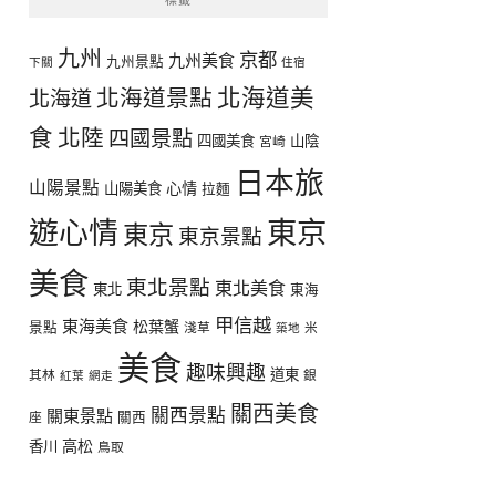
九州
京都
九州美食
九州景點
下關
住宿
北海道美
北海道景點
北海道
食
北陸
四國景點
四國美食
山陰
宮崎
日本旅
山陽景點
心情
山陽美食
拉麵
遊心情
東京
東京
東京景點
美食
東北景點
東北美食
東北
東海
甲信越
東海美食
松葉蟹
景點
淺草
米
築地
美食
趣味興趣
道東
其林
銀
紅葉
網走
關西美食
關西景點
關東景點
座
關西
高松
香川
鳥取