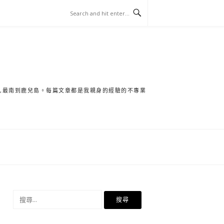
保,最南到鹿兒島。每篇文章都是我親身的經驗的不專業
搜
尋
關