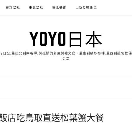
東京景點
東北景點
東北美食
山梨長野新潟
YOYO日本
的旅行日記,最遠北到宗谷岬,與孤懸的利尻與禮文島，最東到納紗布岬,最西到過佐世
分享
et飯店吃鳥取直送松葉蟹大餐