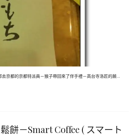
京都的京都特派員－猴子帶回來了伴手禮－高台寺洛匠的蕨…
Smart Coffee ( スマート