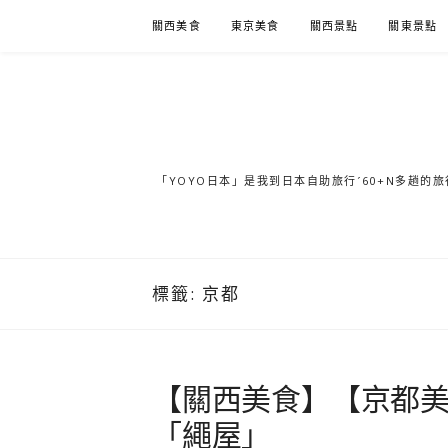
Skip
關西美食
東京美食
關西景點
關東景點
to
content
「YOYO日本」是我到日本自助旅行ˊ60+N多趟
標籤:
京都
【關西美食】【京都
「繩屋」