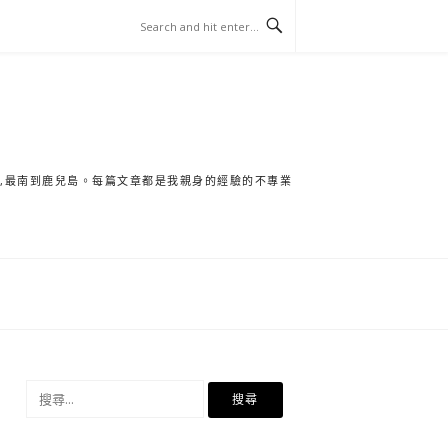
保,最南到鹿兒島。每篇文章都是我親身的經驗的不專業
搜
尋
關