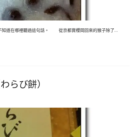
知道在哪裡聽過這句話。 從京都賞櫻岡回來的猴子除了…
（わらび餅）