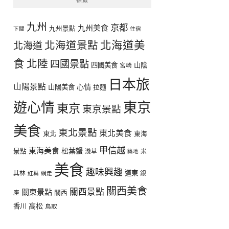
九州
京都
九州美食
九州景點
下關
住宿
北海道美
北海道景點
北海道
食
北陸
四國景點
四國美食
山陰
宮崎
日本旅
山陽景點
心情
山陽美食
拉麵
遊心情
東京
東京
東京景點
美食
東北景點
東北美食
東北
東海
甲信越
東海美食
松葉蟹
景點
淺草
米
築地
美食
趣味興趣
道東
其林
銀
紅葉
網走
關西美食
關西景點
關東景點
座
關西
高松
香川
鳥取