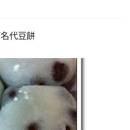
ば名代豆餅