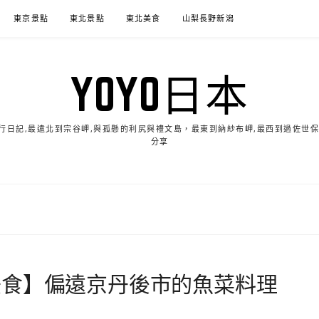
東京景點
東北景點
東北美食
山梨長野新潟
YOYO日本
的旅行日記,最遠北到宗谷岬,與孤懸的利尻與禮文島，最東到納紗布岬,最西到過佐世
分享
美食】偏遠京丹後市的魚菜料理