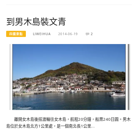
到男木島裝文青
四國景點
LIWEIHUA
2014-06-19
2
離開女木島後搭渡輪往女木島，航程20分鐘，船票240日圓。男木
島位於女木島北方1公里處，是一個南北長1公里…