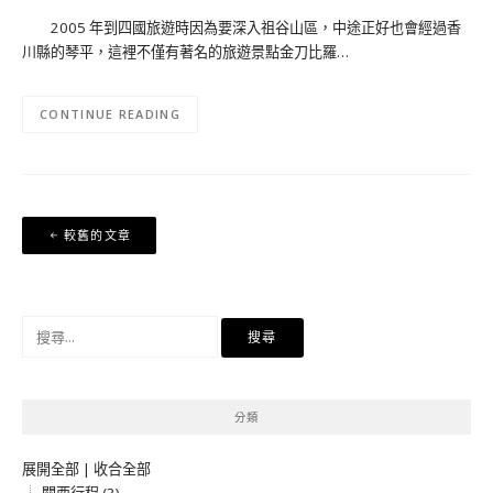
2005 年到四國旅遊時因為要深入祖谷山區，中途正好也會經過香
川縣的琴平，這裡不僅有著名的旅遊景點金刀比羅…
CONTINUE READING
文
較舊的文章
章
導
覽
搜
尋
關
鍵
分類
字:
展開全部
|
收合全部