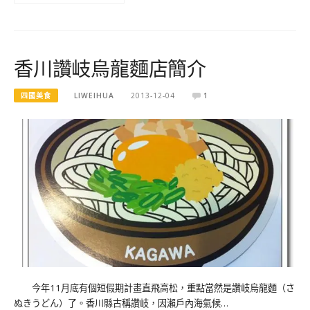
香川讚岐烏龍麵店簡介
四國美食
LIWEIHUA
2013-12-04
1
今年11月底有個短假期計畫直飛高松，重點當然是讚岐烏龍麵（さ
ぬきうどん）了。香川縣古稱讚岐，因瀨戶內海氣候…