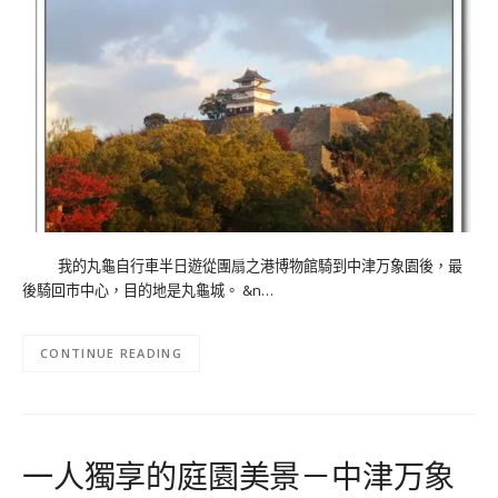
我的丸龜自行車半日遊從團扇之港博物館騎到中津万象園後，最
後騎回市中心，目的地是丸龜城。 &n…
CONTINUE READING
一人獨享的庭園美景－中津万象