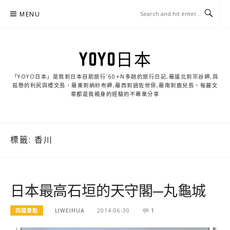
Skip
MENU
to
content
YOYO日本
「YOYO日本」是我到日本自助旅行ˊ60+N多趟的旅行日記,最遠北到宗谷岬,與
孤懸的利尻與禮文島，最東到納紗布岬,最西到過佐世保,最南到鹿兒島。每篇文
章都是我親身的經驗的不專業分享
標籤:
香川
日本最高石垣的天守閣─丸龜城
四國景點
LIWEIHUA
2014-06-30
1