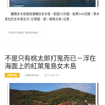
離開女木島後搭渡輪往女木島，航程20分鐘，船票240日圓。男木
島位於女木島北方1公里處，是一個南北長1公里…
CONTINUE READING
不是只有桃太郎打鬼而已－浮在
海面上的紅葉鬼島女木島
四國景點
LIWEIHUA
2014-06-16