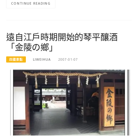
CONTINUE READING
遠自江戶時期開始的琴平釀酒
「金陵の鄉」
四國景點
LIWEIHUA
2007-01-07