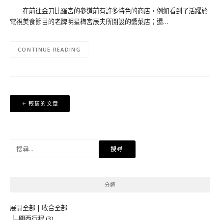
在前往金刀比羅宮的參道前有許多特色的商店，例如看到了活躍於
電視美食節目的老牌明星梅宮辰夫所開設的醬菜店；還…
CONTINUE READING
文
較舊的文章
章
導
覽
搜
尋
關
鍵
分類
字:
展開全部
|
收合全部
關西行程 (3)