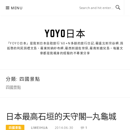
Skip
MENU
to
content
YOYO日本
「YOYO日本」是我到日本自助旅行ˊ60+N多趟的旅行日記,最遠北到宗谷岬,與
孤懸的利尻與禮文島，最東到納紗布岬,最西到過佐世保,最南到鹿兒島。每篇文
章都是我親身的經驗的不專業分享
分類:
四國景點
四國景點
日本最高石垣的天守閣─丸龜城
四國景點
LIWEIHUA
2014-06-30
1