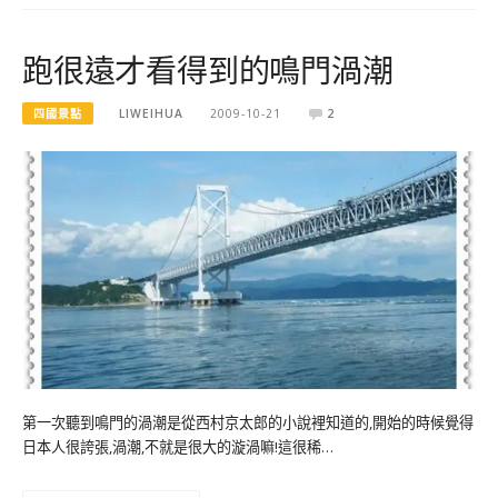
跑很遠才看得到的鳴門渦潮
四國景點
LIWEIHUA
2009-10-21
2
第一次聽到鳴門的渦潮是從西村京太郎的小說裡知道的,開始的時候覺得
日本人很誇張,渦潮,不就是很大的漩渦嘛!這很稀…