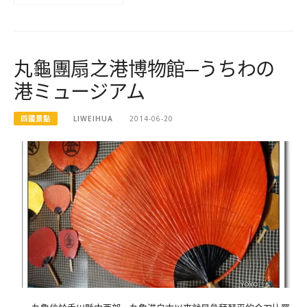
丸龜團扇之港博物館─うちわの
港ミュージアム
四國景點
LIWEIHUA
2014-06-20