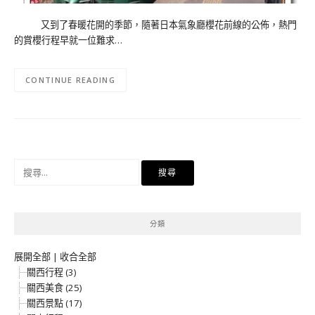
又到了春暖花開的季節，隨著日本氣象廳櫻花前線的公佈，熱門
的賞櫻行程早就一位難求…
CONTINUE READING
搜
尋
關
鍵
分類
字:
展開全部
|
收合全部
關西行程 (3)
關西美食 (25)
關西景點 (17)