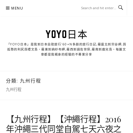
Skip
MENU
to
content
YOYO日本
「YOYO日本」是我到日本自助旅行ˊ60+N多趟的旅行日記,最遠北到宗谷岬,與
孤懸的利尻與禮文島，最東到納紗布岬,最西到過佐世保,最南到鹿兒島。每篇文
章都是我親身的經驗的不專業分享
分類:
九州行程
九州行程
【九州行程】【沖繩行程】2016
年沖繩三代同堂自駕七天六夜之