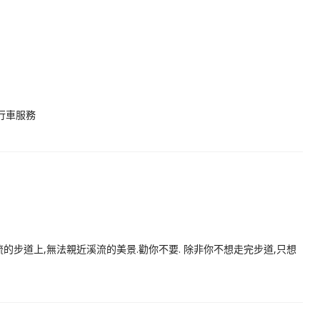
自行車服務
的步道上,無法親近溪流的美景.勸你不要. 除非你不想走完步道,只想