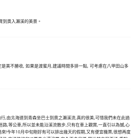
賞到奧入瀨溪的美景。
是美不勝收, 如果是渡蜜月,建議時間多排一點, 可考慮在八甲田山多
行,由北海道到青森坐巴士到奧之瀨溪流,真的很美,可惜我們未在此過
迷路,等公車,所以並未能沿溪流散步,只有在車上觀賞,一直引以為憾,心
來!今年10月中旬剛好有可以排出幾天的假期,又有便宜機票,很想再度