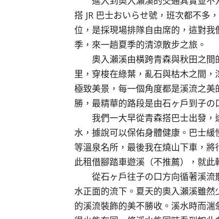
進入到奧入瀨溪的交通其實並不方便
搭 JR 巴士おいらせ號，班次都不
位，是採現場排隊自由席的，這對我
季，來一趟夏季的清涼散步之旅。
奧入瀨溪由橫跨青森與秋田之間的十
里，穿梭在綠葉，亂石與枯木之間，
極致美景，每一個角度都是溪流之美
勝，最精華的路段是由石ヶ戶到子の口
我們一大早從青森搭巴士出發，
水，據說可以保佑身體健康。巴士緩
等溫泉名所，最後我在燒山下車，將行
此租借腳踏車遊溪（不推薦），就此
從石ヶ戶往子の口方向循著溪流散
水正面的流下。夏天的奧入瀨溪雖然
的溪流裝飾的美不勝收。溪水時而湍