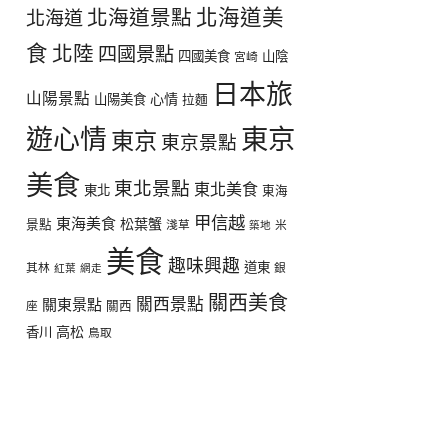
北海道美
北海道景點
北海道
食
北陸
四國景點
四國美食
山陰
宮崎
日本旅
山陽景點
心情
山陽美食
拉麵
遊心情
東京
東京
東京景點
美食
東北景點
東北美食
東北
東海
甲信越
東海美食
松葉蟹
景點
淺草
米
築地
美食
趣味興趣
道東
其林
銀
紅葉
網走
關西美食
關西景點
關東景點
座
關西
高松
香川
鳥取