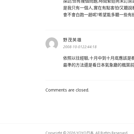
探訪;但有幾個問題,時間緊迫尚未訂房
是我只有一個人,實在有點害怕!又聽說
會不會白跑一趟呢?希望能多聽一些有經
野茂英雄
表
示:
2008-10-0122:44:18
依照以往經驗,十月中到十月底應該是
最準的方法還是看日本氣象廳的楓葉前
Comments are closed.
Copyright © 2026 YOYO日本. All Rights Reserved.