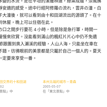
多變的水流。走在平坦的溪邊林道，綠葉成蔭，涼風拂
靜安適的感受。途中行經阿修羅の流れ，雲井の潼，白
子大潼後，就可以看到由十和田湖流出的源頭了。在十
到休屋，晚上可以住宿在此。
之間步行要花 4 小時，但是除是急行軍，時間一
慢慢來欣賞。沒能看到滿山的楓紅片片心中仍不免遺
時節跟團到奧入瀨溪的經驗，人山人海，只能坐在車在
不錯，彷彿眼前的美景都是只屬於自己一個人的。夏天
一定要來享受一番。
田交界的十和田湖
本州北端的城市－青森
-02
2005-05-07
景點」中
在「東北景點」中