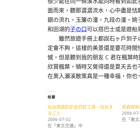
很少能在同一條溪水能同時看到如此
面而來，聽那潺潺流水，心中盡是恬
銀の流れ，玉簾の潼，九段の潼，姚
和田湖的
子の口
可以搭巴士或是遊船
雖然旅遊手冊上都說石ヶ戶到子の口
定會不夠，這樣的美景還是要花時間
憾，但是聽到我的朋友 C 君在楓葉
欣賞楓葉，頓時又覺得還是夏天去也
在奧入瀨溪散策真是一種幸福，你也
相關
仙台旅遊趴趴走的好工具－仙台ま
青森與秋
るごと
2006-07
2006-07-02
在「東北
在「東北交通」中