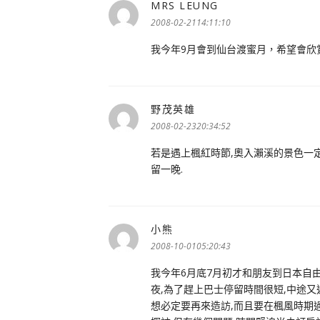
MRS LEUNG
表
示:
2008-02-2114:11:10
我今年9月會到仙台渡蜜月，希望會欣
野茂英雄
表
示:
2008-02-2320:34:52
若是遇上楓紅時節,奧入瀨溪的景色一定
留一晚.
小熊
表
示:
2008-10-0105:20:43
我今年6月底7月初才和朋友到日本自由
夜,為了趕上巴士停留時間很短,中途又
想必定要再來造訪,而且要在楓風時期過