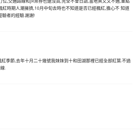
訂位,交通路線和JR票券也還沒買,完全不會日語,當地英文又不通,重點
楓紅時期人潮擁擠,10月中旬去時也不知道是否已經楓紅,擔心不 知道
驗者的經驗.謝謝!
楓紅季節,去年十月二十幾號我妹妹到十和田湖那裡已經全部紅葉.不過
線.