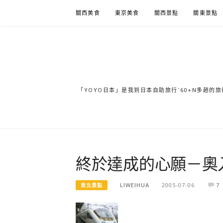
Skip
關西美食
東京美食
關西景點
關東景點
to
content
「YOYO日本」是我到日本自助旅行ˊ60+N多趟
終於達成的心願－奧
LIWEIHUA
2005-07-06
7
東北景點