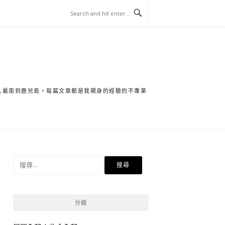
保,最南到鹿兒島。每篇文章都是我親身的經驗的不專業
搜
尋
關
鍵
分類
字: