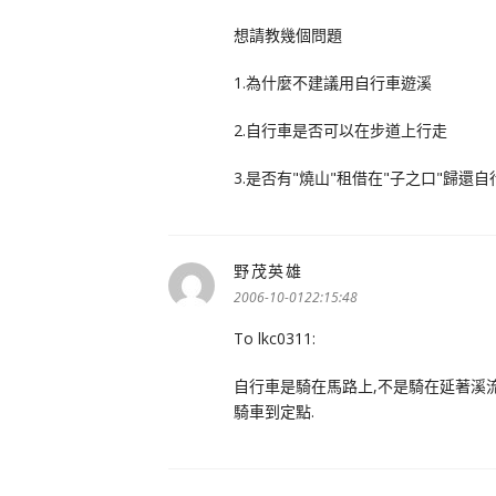
想請教幾個問題
1.為什麼不建議用自行車遊溪
2.自行車是否可以在步道上行走
3.是否有"燒山"租借在"子之口"歸還
野茂英雄
表
示:
2006-10-0122:15:48
To lkc0311:
自行車是騎在馬路上,不是騎在延著溪流
騎車到定點.