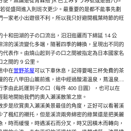
，無論是從青森搭 JR 巴士みずうみ號或是由八戶
多，若從盛岡進入則班次更少。最重要的是都不能事先劃
們一家老小出遊很不利，所以我只好避開楓葉時節的旺
和田湖的子の口流出，汨汨迤邐而下綿延 14 公
淙淙的溪流變化多端，隨著四季的轉換，呈現出不同的
的代表作。由燒山起到子の口之間被指定為日本國家名
之間的 9 公里。
途中在
萱野茶屋
可以下車休息，記得要喝三杯免費的茶
慢的在八甲田山簏前進，途中經過酸湯溫泉，蔦溫泉….
李由此託運到子の口（每件 400 日圓），也可以在
輕鬆地開始我們的奧入瀨溪散策之旅。
步是欣賞奧入瀨溪美景最佳的角度，正好可以看著溪
少了楓紅的襯托，但是溪流兩旁綿密的綠葉還是把美麗
急，時而緩慢，時遇溪石而分叉，時又因橫木而轉向，