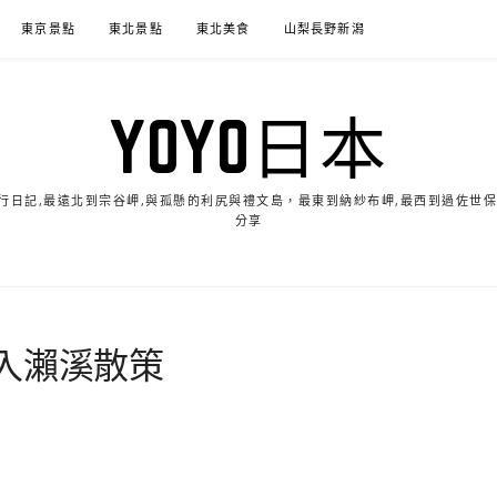
東京景點
東北景點
東北美食
山梨長野新潟
YOYO日本
的旅行日記,最遠北到宗谷岬,與孤懸的利尻與禮文島，最東到納紗布岬,最西到過佐世
分享
入瀨溪散策