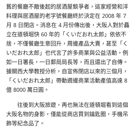
舊的餐廳不敵後起的居酒屋競爭者，這家經營和洋
料理與居酒屋的老字號餐廳終於決定在 2008 年 7
月 8 日閉店。消息在 4 月份傳出後，大阪人對於矗
立在道頓堀快 60 年的「くいだおれ太郎」依依不
捨，不僅餐廳生意回升，周邊產品大賣，甚至「く
いだおれ太郎」也代言了許多商業與公益活動，例
如一日署長，一日郵局局長等，而且還出了自傳。
據關西大學教授分析，自宣佈閉店以來的三個月，
「くいだおれ太郎」帶動週邊商業活動產值高達 8
億 8000 萬日圓。
往後到大阪旅遊，再也無法在道頓堀看到這個
大阪名物的身影，僅能從商店買到鑰匙圈，手機吊
飾等紀念品了。