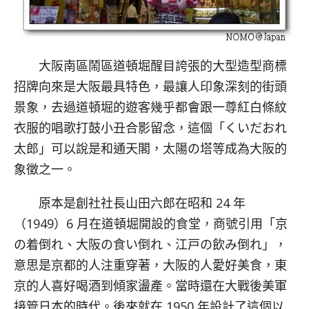
大阪南區鬧區道頓堀醒目誇張的大型造型商標
招牌向來是大阪最具特色，最讓人印象深刻的街頭
景象，去過道頓堀的遊客幾乎都會跟一尊紅白條紋
衣服的唱歌打鼓小丑合影留念，這個「くいだおれ
太郎」可以說是和通天閣，太陽の塔等成為大阪的
象徵之一。
原本是創社社長山田六郎在昭和 24 年
（1949）6 月在道頓堀開設的食堂，商號引用「京
の着倒れ、大阪の食い倒れ、江戸の飲み倒れ」，
意思是京都的人注重穿著，大阪的人愛好美食，東
京的人喜好喝酒到傾家盪產。當時還在大戰後美軍
接管日本的時代。後來就在 1950 年設計了這個以