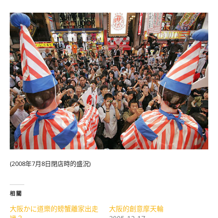
(2008年7月8日閉店時的盛況)
相關
大阪かに道樂的螃蟹離家出走
大阪的創意摩天輪