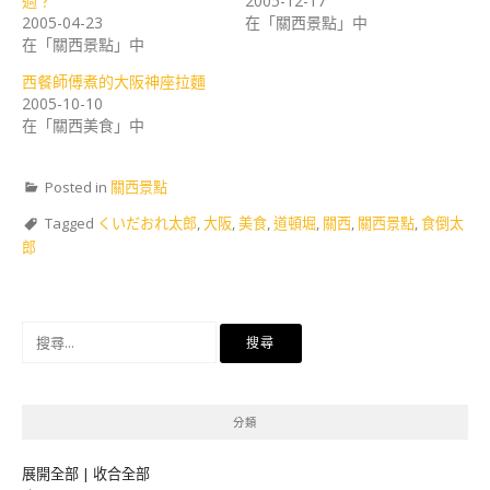
過？
2005-12-17
2005-04-23
在「關西景點」中
在「關西景點」中
西餐師傅煮的大阪神座拉麵
2005-10-10
在「關西美食」中
Posted in
關西景點
Tagged
くいだおれ太郎
,
大阪
,
美食
,
道頓堀
,
關西
,
關西景點
,
食倒太
郎
搜
尋
關
鍵
分類
字:
展開全部
|
收合全部