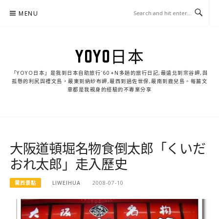
Skip
MENU
to
content
YOYO日本
「YOYO日本」是我到日本自助旅行ˊ60+N多趟的旅行日記,最遠北到宗谷岬,與
孤懸的利尻與禮文島，最東到納紗布岬,最西到過佐世保,最南到鹿兒島。每篇文
章都是我親身的經驗的不專業分享
大阪道頓堀名物食倒太郎「くいだ
おれ太郎」走入歷史
關西景點
LIWEIHUA
2008-07-10