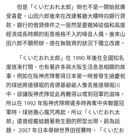
但是「くいだおれ太郎」倒也不是一開始就廣
受喜愛，山田六郎後來在改建餐廳大樓時向銀行貸
款，銀行的借貸條件之一居然是要撤掉這個和高度
經濟成長時期的街景格格不入的噪音人偶。後來山
田六郎不願照辦，遂在無融資的狀況下獨立改建。
「くいだおれ太郎」在 1990 年後在全國知名
度逐漸打開，也有著許多與大阪生活息息相關的故
事。例如在阪神虎隊奪得日本第一時曾發生過慶祝
的球迷將道頓堀的肯德基爺爺人像丟進道頓堀川
中，卻讓阪神虎隊從此再難得以嚐到冠軍的滋味，
所以在 1992 年阪神虎隊暌違多時再奪中央聯盟冠
軍時，球迷擔心魔咒再起，所以「くいだおれ太
郎」還曾經戴蛙鏡著救生圈的照型出現，蔚為話
題。 2007 年日本舉辦世界田徑賽時，「くいだお