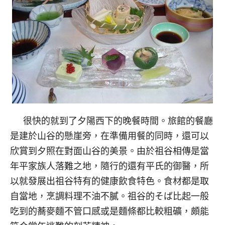
很快的就到了夕陽西下的晚餐時間。旅館的餐廳
是建於山谷的懸崖旁，在準備用餐的同時，還可以
欣賞到夕照在對面山谷的美景。由於祖谷相傳是當
年平家族人落難之地，隨行的還有平氏的御醫，所
以就發展出祖谷特有的健康飲食特色。食材都是取
自當地，烹調料理不油不膩。祖谷的そば比起一般
吃到的蕎麥麵不管口感或是麵條都比較粗礦，頗能