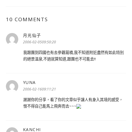
10 COMMENTS
月光仙子
表
示:
2006-02-0509:50:20
我跟團到四國也有去參觀葛橋,我不知道附近盡然有如此特別
的絕景溫泉,不過就算知道,跟團也不可能去!!
YUNA
表
示:
2006-02-1609:11:21
謝謝你的分享，看了你的文章似乎讓人有身入其境的感受，
恨不得自己能馬上飛奔而去~~~
KANCHI
表