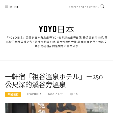
Skip
MENU
to
content
YOYO日本
「YOYO日本」是我到日本自助旅行ˊ60+N多趟的旅行日記,最遠北到宗谷岬,與
孤懸的利尻與禮文島，最東到納紗布岬,最西到過佐世保,最南到鹿兒島。每篇文
章都是我親身的經驗的不專業分享
一軒宿「祖谷溫泉ホテル」－250
公尺深的溪谷旁溫泉
四國住宿
LIWEIHUA
2006-01-21
10