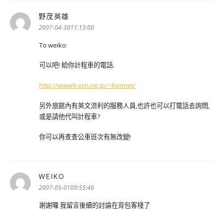
野茂英雄
表
示:
2007-04-3011:13:00
To weiko:
可以吧! 給你計程車的電話.
http://www9.ocn.ne.jp/~bonnet/
另外旅館內有英文流利的服務人員,也許也可以打電話去詢問,
或是請他代叫計程車?
你可以再查查公車班次有無改變!
WEIKO
表
示:
2007-05-0109:55:46
謝謝囉 我留言後續的討論在背包客棧了