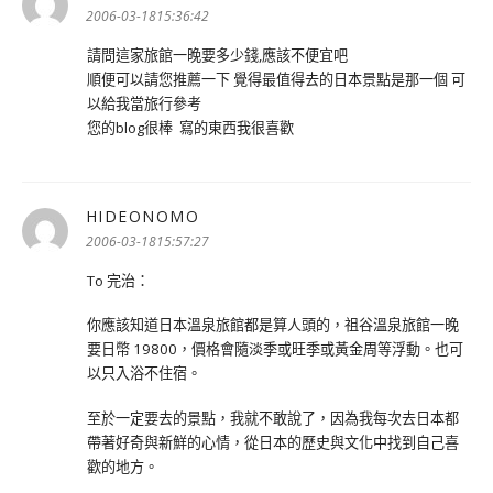
示:
2006-03-1815:36:42
請問這家旅館一晚要多少錢,應該不便宜吧
順便可以請您推薦一下 覺得最值得去的日本景點是那一個 可
以給我當旅行參考
您的blog很棒 寫的東西我很喜歡
HIDEONOMO
表
示:
2006-03-1815:57:27
To 完治：
你應該知道日本溫泉旅館都是算人頭的，祖谷溫泉旅館一晚
要日幣 19800，價格會隨淡季或旺季或黃金周等浮動。也可
以只入浴不住宿。
至於一定要去的景點，我就不敢說了，因為我每次去日本都
帶著好奇與新鮮的心情，從日本的歷史與文化中找到自己喜
歡的地方。