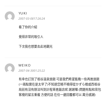
YUKI
表
示:
2007-03-0817:26:24
看了你的介紹
覺得非常的吸引人
下次我也想要去此地觀光
WEIKO
表
示:
2007-04-3001:25:22
有幸也訂到了祖谷溫泉旅館 可是我們希望能晚一些再進旅館
(一兩點實在是太早了)不知道您曉不曉得從かずら橋或西祖谷
局前有沒有辦法叫到計程車進飯店呢 謝謝囉 (問題有點和背包
客棧的留言重複 方便的話 在任一邊回覆都可以 萬分感謝)