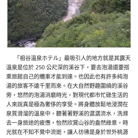
「祖谷溫泉ホテル」最吸引人的地方就是其露天
溫泉是位於 250 公尺深的溪谷下，要去泡湯還要搭
乘旅館自己的纜車才能到達。也因此也有許多純泡
湯的旅客不遠千里而來。在大自然野趣圍繞的溪谷
旁，悠然的泡湯消磨時光，對現代都市忙碌生活的
人來說真是極為奢侈的享受。將身體放鬆地浸潤在
泉質滑溜的溫泉中，聽著著野溪的潺潺流水，洗滌
去一身旅途的疲憊，怡然欣賞山谷的盎然綠意，時
光就在不知不覺中流逝，讓人彷彿是身於世外桃源