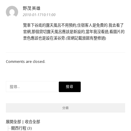
野茂英雄
表
示:
2010-01-1710:11:00
覽車下谷底的露天風呂不用預約,住宿客人是免費的.我去看了
官網,那個貸切露天風呂應該是新設的,當年我沒看過,看圖片的
景色應該也是設在溪谷旁.(官網記載旅館有整修過)
Comments are closed.
搜
尋
關
鍵
分類
字:
展開全部
|
收合全部
關西行程 (3)