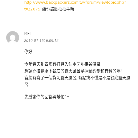
http://www.backpackers.com.tw/forum/viewtopic.php?
t=22075
給你鼓勵拍拍手哦
REI
表
示:
2010-01-1616:09:12
你好
今年春天到四國有打算入住ホテル祖谷溫泉
想請問搭覽車下谷底的露天風呂是採預約制和有料的嗎?
官網有寫了一個貨切露天風呂, 有點搞不懂是不是谷底露天風
呂
先感謝你的回答與幫忙^^