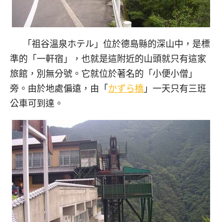
「祖谷溫泉ホテル」位於德島縣的深山中，是標
準的「一軒宿」，也就是這附近的山頭就只有這家
旅館，別無分號。它就位於著名的「小便小僧」
旁。由於地處偏遠，由「
かずら橋
」一天只有三班
公車可到達。