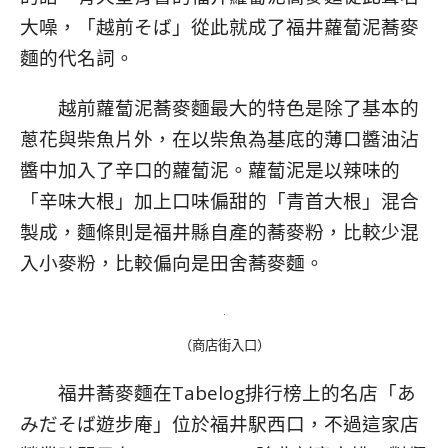
大噪，「越前そば」從此就成了福井蘿蔔泥蕎麥
麵的代名詞。
越前蘿蔔泥蕎麥麵最大的特色是除了基本的
蔥花與柴魚片外，在以柴魚為基底的薄口醬油沾
醬中加入了辛口的蘿蔔泥。蘿蔔泥是以辣味的
「辛味大根」加上口味偏甜的「青首大根」混合
製成，麵條則是福井縣自產的蕎麥粉，比較少混
入小麥粉，比較偏向是田舍蕎麥麵。
（商店街入口）
福井蕎麥麵在Tabelog排行榜上的名店「あ
みだそば遊步庵」位於福井駅西口，不過這家店