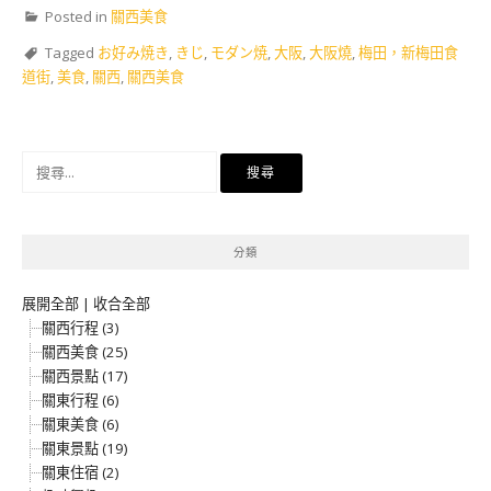
Posted in
關西美食
Tagged
お好み焼き
,
きじ
,
モダン焼
,
大阪
,
大阪燒
,
梅田，新梅田食
道街
,
美食
,
關西
,
關西美食
搜
尋
關
鍵
分類
字:
展開全部
|
收合全部
關西行程 (3)
關西美食 (25)
關西景點 (17)
關東行程 (6)
關東美食 (6)
關東景點 (19)
關東住宿 (2)