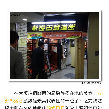
在大阪這個關西的廚房許多在地的美食，
お
好み焼き
應該是最具代表性的一種了。之前我吃
過大阪有名的連鎖店
鶴橋風月
和常上電視節目的