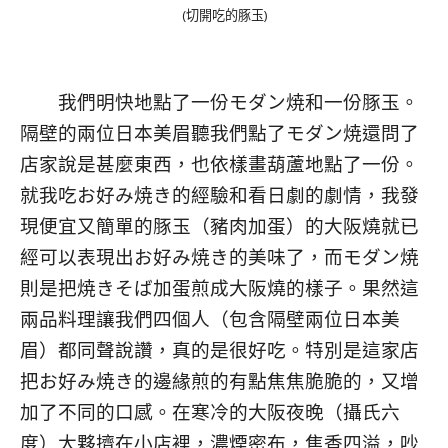
(切開吃的豚玉)
我們明快地點了一份モダン焼和一份豚玉。
隔壁的兩位日本美眉聽我們點了モダン焼還問了
店家說是甚麼東西，也依樣畫葫蘆地點了一份。
就我吃お好み焼き的經驗和看日劇的劇情，我發
現便宜又簡單的豚玉（豬肉加蛋）的大阪燒就已
經可以表現出お好み焼き的美味了，而モダン焼
則是把焼きそば加蛋煎成大阪燒的樣子。果然這
兩品料理讓我們四個人（包含隔壁兩位日本美
眉）都同聲說讚，真的是很好吃。特別是這家店
把お好み焼き的邊緣煎的有點焦焦脆脆的，又增
加了不同的口感。在寒冷的大阪夜晚（攝氏六
度）大夥擠在小店裡，濃煙密布，焦香四溢，吵