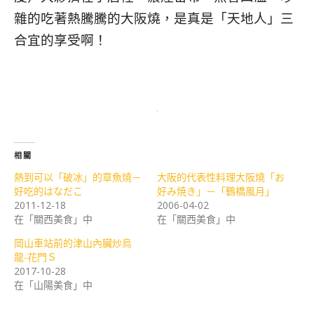
雜的吃著熱騰騰的大阪燒，是真是「天地人」三
合宜的享受啊！
相關
熱到可以「破冰」的章魚燒－
大阪的代表性料理大阪燒「お
好吃的はなだこ
好み焼き」－「鶴橋風月」
2011-12-18
2006-04-02
在「關西美食」中
在「關西美食」中
岡山車站前的津山內臟炒烏
龍-花門Ｓ
2017-10-28
在「山陽美食」中