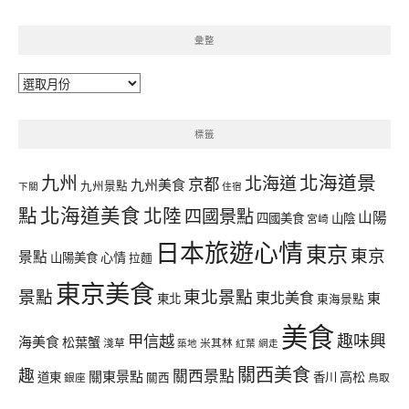
彙整
彙
整
標籤
北海道景
九州
北海道
京都
九州美食
九州景點
下關
住宿
北海道美食
點
北陸
四國景點
山陽
四國美食
山陰
宮崎
日本旅遊心情
東京
東京
景點
心情
山陽美食
拉麵
東京美食
景點
東北景點
東北美食
東
東北
東海景點
美食
甲信越
趣味興
海美食
松葉蟹
淺草
米其林
築地
紅葉
網走
關西美食
趣
關西景點
關東景點
高松
道東
香川
銀座
關西
鳥取