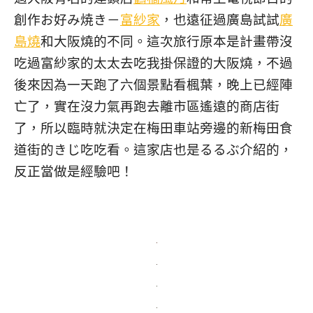
創作お好み焼き－
富紗家
，也遠征過廣島試試
廣
島燒
和大阪燒的不同。這次旅行原本是計畫帶沒
吃過富紗家的太太去吃我掛保證的大阪燒，不過
後來因為一天跑了六個景點看楓葉，晚上已經陣
亡了，實在沒力氣再跑去離市區遙遠的商店街
了，所以臨時就決定在梅田車站旁邊的新梅田食
道街的きじ吃吃看。這家店也是るるぶ介紹的，
反正當做是經驗吧！