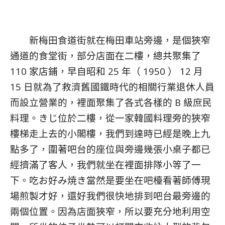
新梅田食道街就在梅田車站旁邊，是個狹窄
通道的食堂街，部分店面在二樓，總共聚集了
110 家店鋪，早自昭和 25 年（ 1950 ） 12 月
15 日就為了救濟舊國鐵時代的相關行業退休人員
而設立營業的，裡面聚集了各式各樣的 B 級庶民
料理。きじ位於二樓，從一家韓國料理旁的狹窄
樓梯走上去的小閣樓，我們到達時已經是晚上九
點多了，圍著吧台的座位與旁邊幾張小桌子都已
經擠滿了客人，我們就坐在裡面排隊小等了一
下。吃お好み焼き當然是要坐在吧檯看著師傅現
場煎製才好，還好我們很快地排到吧台最旁邊的
兩個位置。因為店面狹窄，所以要充分地利用空