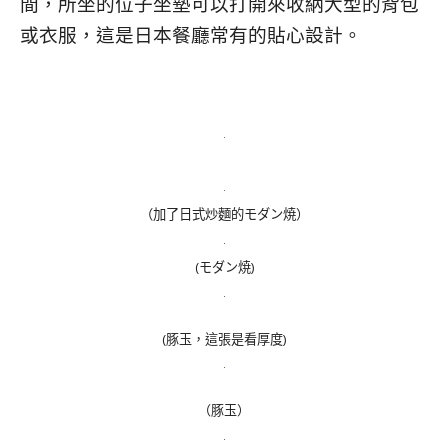
間，所坐的位子坐墊可以打開來收納大型的背包
或衣服，這是日本餐廳常有的貼心設計。
（加了日式炒麵的モダン焼）
(モダン焼)
(豚玉，這張是看厚度)
（豚玉）