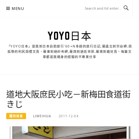
Skip
MENU
to
content
YOYO日本
「YOYO日本」是我到日本自助旅行ˊ60+N多趟的旅行日記,最遠北到宗谷岬,與
孤懸的利尻與禮文島，最東到納紗布岬,最西到過佐世保,最南到鹿兒島。每篇文
章都是我親身的經驗的不專業分享
道地大阪庶民小吃－新梅田食道街
きじ
關西美食
LIWEIHUA
2011-12-04