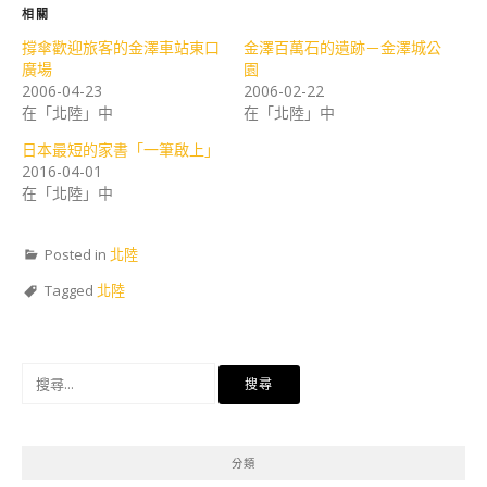
相關
撐傘歡迎旅客的金澤車站東口
金澤百萬石的遺跡－金澤城公
廣場
園
2006-04-23
2006-02-22
在「北陸」中
在「北陸」中
日本最短的家書「一筆啟上」
2016-04-01
在「北陸」中
Posted in
北陸
Tagged
北陸
搜
尋
關
鍵
分類
字: