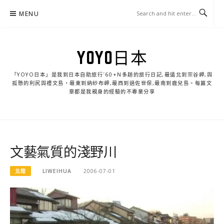
Skip
MENU
to
content
YOYO日本
「YOYO日本」是我到日本自助旅行ˊ60+N多趟的旅行日記,最遠北到宗谷岬,與
孤懸的利尻與禮文島，最東到納紗布岬,最西到過佐世保,最南到鹿兒島。每篇文
章都是我親身的經驗的不專業分享
文藝氣質的淺野川
北陸
LIWEIHUA
2006-07-01