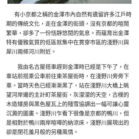
有小京都之稱的金澤市內自然有遺留許多江戶時
期的傳統文化，走在金澤的街頭，沒有京都的喧鬧
繁華，卻多了一份恬靜悠閒的氣息。而蘊育出金澤
特有優雅氣質的低區就集中在貫穿市區的淺野川與
犀川兩條河川附近。
我由名古屋搭車趕到金澤時已經是下午了，在
車站前搭乘公車前往東茶屋街時，在淺野川旁旁下
車。當時天色已經漸漸黑了，站在淺野川大橋上眺
望河岸邊的主計町茶屋街，灰濛濛的天空，古樸的
木造矮房與黑色屋瓦上的殘雪協調出一幅可讓心靈
沉澱的圖畫。淺野川乍看下很像是京都的鴨川，但
是相對於鴨川兩岸喧嘩的納涼床，淺野川展現出的
卻是閉花羞月般的另種風情。