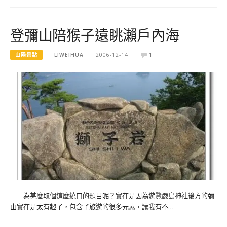
登彌山陪猴子遠眺瀨戶內海
山陽景點
LIWEIHUA
2006-12-14
1
為甚麼取個這麼繞口的題目呢？實在是因為遊覽嚴島神社後方的彌
山實在是太有趣了，包含了旅遊的很多元素，讓我有不…