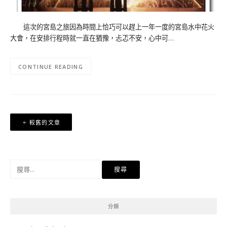
這次的宮島之旅因為時間上恰巧可以趕上一年一度的宮島水中花火
大會，在安排行程時就一直在猶豫，忐忑不安，心中可…
CONTINUE READING
文
較舊的文章
章
導
覽
搜
尋
關
鍵
分類
字: