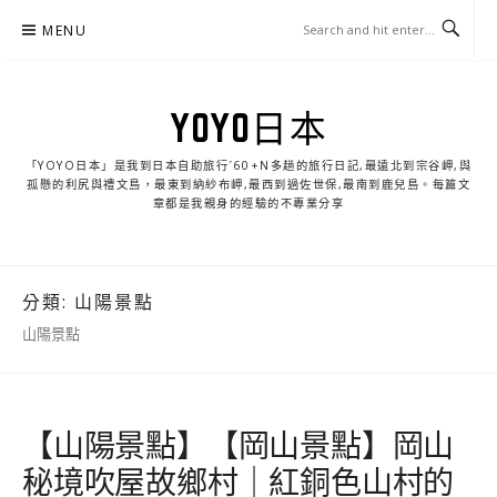
Skip
MENU
to
content
YOYO日本
「YOYO日本」是我到日本自助旅行ˊ60+N多趟的旅行日記,最遠北到宗谷岬,與
孤懸的利尻與禮文島，最東到納紗布岬,最西到過佐世保,最南到鹿兒島。每篇文
章都是我親身的經驗的不專業分享
分類:
山陽景點
山陽景點
【山陽景點】【岡山景點】岡山
秘境吹屋故鄉村｜紅銅色山村的