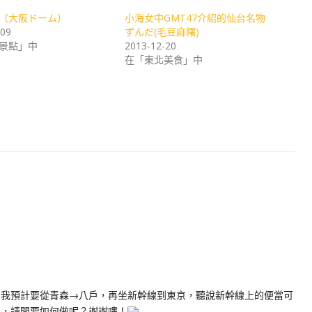
（大阪ドーム）
小海女中GMT47介紹的仙台名物
-09
ずんだ(毛豆麻糬)
景點」中
2013-12-20
在「東北美食」中
月我預計要從青森→八戶，再坐新幹線到東京，聽說新幹線上的便當可
當，請問要如何做呢？謝謝嘍！