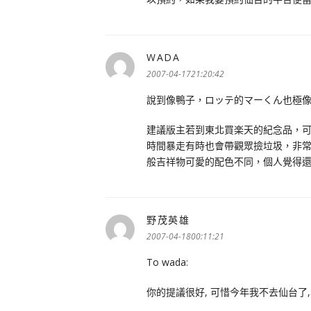
WADA
表
示:
2007-04-1721:20:42
說到像鴨子，ロッテ的マーくん也極
建議版主若到東北買楽天的紀念品，可
時間暴走有時也會帶觀眾撿垃圾，非
般吉祥物可愛的配色不同，個人覺得
野茂英雄
表
示:
2007-04-1800:11:21
To wada:
你的提議很好, 可惜今年我不去仙台了