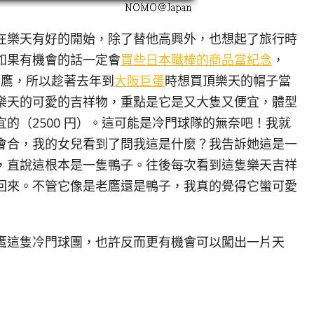
樂天有好的開始，除了替他高興外，也想起了旅行時
如果有機會的話一定會
買些日本職棒的商品當紀念
，
金鷹，所以趁著去年到
大阪巨蛋
時想買頂樂天的帽子當
樂天的可愛的吉祥物，重點是它是又大隻又便宜，體型
的（2500 円）。這可能是冷門球隊的無奈吧！我就
會合，我的女兒看到了問我這是什麼？我告訴她這是一
，直說這根本是一隻鴨子。往後每次看到這隻樂天吉祥
回來。不管它像是老鷹還是鴨子，我真的覺得它蠻可愛
這隻冷門球團，也許反而更有機會可以闖出一片天