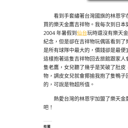
看到手套繡著台灣國旗的林恩宇在
買的樂天金鷹吉祥物。我每次到日本
2004 年暑假到
仙台
玩時還沒有樂天
紀念，但是卻在吉祥物玩偶區看到了
是所有球隊中最大的，價錢卻是最便宜
這樣抱著這隻吉祥物回去旅館跟家人
隻老鷹，女兒聽了幾乎是笑破了肚皮
物，調皮女兒就會揶揄我抱了隻鴨子
的，可說是物超所值。
熱愛台灣的林恩宇加盟了樂天金鷹
吧！
相關