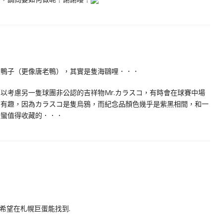
像鴨子（更像唐老鴨），其實是隻海鷗哩．．．
以考慮另一隻球團非公認的吉祥物Mr.カラスコ，有時會在球賽中場
常有趣，因為カラスコ是隻烏鴉，而紀念品顏色幾乎是紫黑相間，和一
還蠻值得收藏的．．．
,希望在札幌巨蛋能找到.