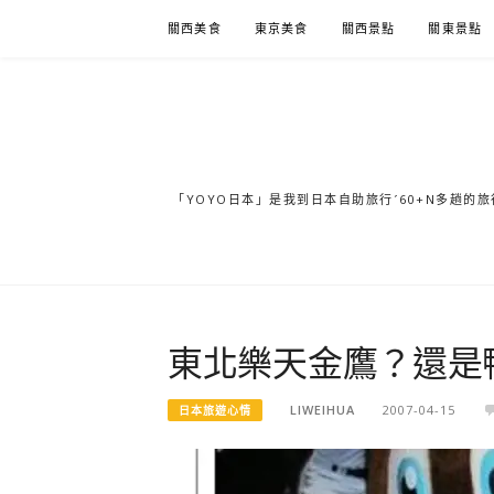
Skip
關西美食
東京美食
關西景點
關東景點
to
content
「YOYO日本」是我到日本自助旅行ˊ60+N多趟
東北樂天金鷹？還是
LIWEIHUA
2007-04-15
日本旅遊心情