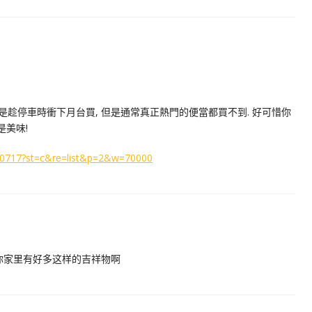
是趁停車時衝下月台買, 但是通常真正熱門的便當都買不到. 好可惜你
是美味!
an/90717?st=c&re=list&p=2&w=70000
你家里有好多这样的吉祥物啊