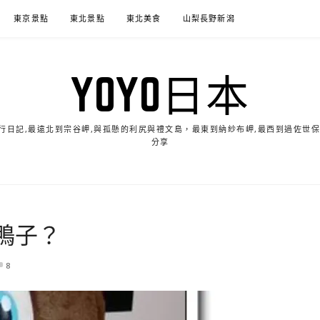
東京景點
東北景點
東北美食
山梨長野新潟
YOYO日本
的旅行日記,最遠北到宗谷岬,與孤懸的利尻與禮文島，最東到納紗布岬,最西到過佐世
分享
鴨子？
8