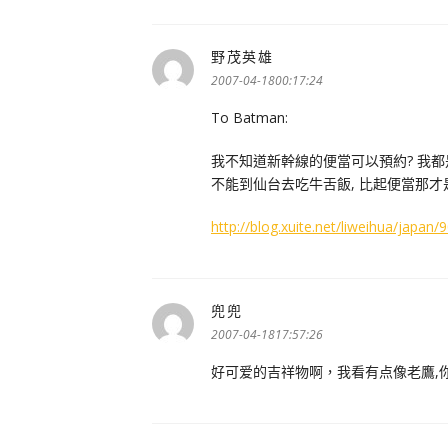
野茂英雄
表
示:
2007-04-1800:17:24
To Batman:
我不知道新幹線的便當可以預約? 我都
不能到仙台去吃牛舌飯, 比起便當那才
http://blog.xuite.net/liweihua/jap
兜兜
表
示:
2007-04-1817:57:26
好可爱的吉祥物啊，我看有点像老鷹,