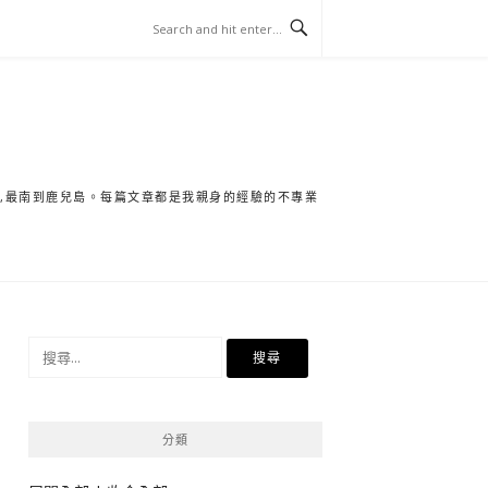
保,最南到鹿兒島。每篇文章都是我親身的經驗的不專業
搜
尋
關
鍵
分類
字: