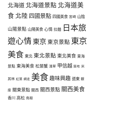
北海道美
北海道景點
北海道
食
北陸
四國景點
四國美食
山陰
宮崎
日本旅
山陽景點
心情
山陽美食
拉麵
遊心情
東京
東京
東京景點
美食
東北景點
東北美食
東北
東海
甲信越
東海美食
松葉蟹
景點
淺草
米
築地
美食
趣味興趣
道東
其林
銀
紅葉
網走
關西美食
關西景點
關東景點
座
關西
高松
香川
鳥取