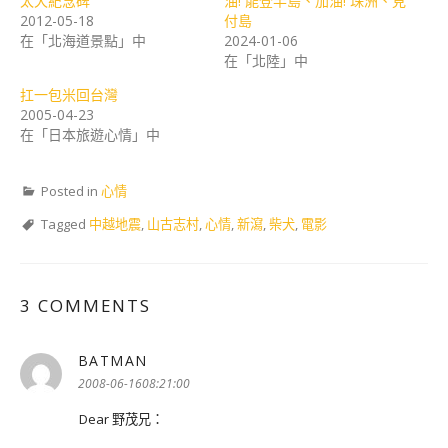
太犬紀念碑
油! 能登半島、加油! 珠洲、見
2012-05-18
付島
在「北海道景點」中
2024-01-06
在「北陸」中
扛一包米回台灣
2005-04-23
在「日本旅遊心情」中
Posted in
心情
Tagged
中越地震
,
山古志村
,
心情
,
新瀉
,
柴犬
,
電影
3 COMMENTS
BATMAN
表
示:
2008-06-1608:21:00
Dear 野茂兄：