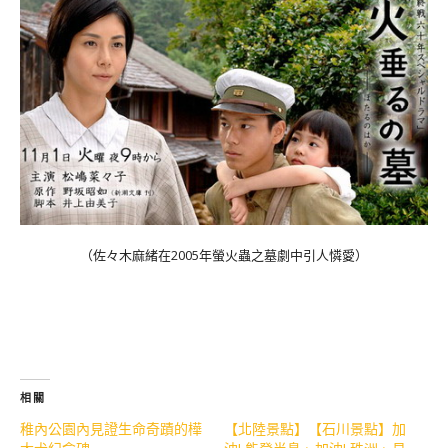
（佐々木麻緒在2005年螢火蟲之墓劇中引人憐愛）
相關
稚內公園內見證生命奇蹟的樺
【北陸景點】【石川景點】加