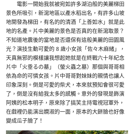
電影一開始我就被宛如許多湖泊般的美麗梯田
景色所吸引，新瀉地區以產水稻出名，有許多山坡
地開發為梯田，有名的的清酒「上善如水」就是此
地的名產。片中美麗的景色是否真的在新瀉取景？
不知道地震後的當地是否還保有這般美麗的田園風
光？演技生動可愛的 8 歲小女孩「佐々木麻緒」，
天真無邪的模樣讓我想起她就是在終戰六十年紀念
片中「火垂るの墓」（螢火蟲之墓）那個與哥哥相
依為命的可憐女孩。片中哥哥對妹妹的親情也讓人
印象深刻。倒是可愛的柴犬，本來就預知會很可愛
了，倒是沒有給我太多的感觸。意外的發現是飾演
阿姨的松本明子，原來除了搞笑主持電視冠軍外，
在戲裡仍能演出嫻淑的一面，原本的大餅臉也好像
變成瓜子臉了！