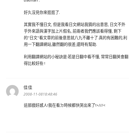
好久沒見你來逛逛了.
其實我不懂日文, 但是我看日文網站我猜的出意思, 日文不外
乎外來語與漢字加上片假名, 前兩者我們應該看得懂, 剩下
的"日文"看文章的前後意思就八九不離十了.真的有困難的,利
用一下翻譯網站,雖然翻的很差,還時有幫助.
利用翻譯網站的小秘訣是:若是日翻中看不懂, 常常日翻英會翻
得比較好些 !
佳佳
表
示:
2008-11-0818:48:46
這部戲好感人!我在看ㄉ時候都快哭出來了!>///<