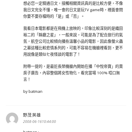
想必您一定精通日文，接觸相關資訊真的是比較方便，不像
我日文完全不懂，唯一會的日文是玩TV game時，裡面會問
你要不要存檔時的「是」或「否」。
我看日本電影都是在飛機上放映的，印象比較深刻的是織田
裕二的「縣廳之星」，一般來說，可能是為了配合旅行的氣
氛，航空公司比較傾向播些溫馨小品的電影，因此像螢火蟲
之墓這種比較悲情系列的，可能不容易在機艙裡看到，更不
用說像是類似七夜怪談的電影了！
附帶一提的，是最近長榮機艙內開始在播「中悅帝寶」的賣
房子廣告，內容整個將女性物化，看完當場 100% 啞口無
言！
by batman
野茂英雄
表
示:
2008-06-1610:44:00
batman :