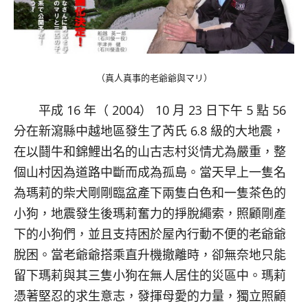
（真人真事的老爺爺與マリ）
平成 16 年（ 2004） 10 月 23 日下午 5 點 56
分在新瀉縣中越地區發生了芮氏 6.8 級的大地震，
在以鬪牛和錦鯉出名的山古志村災情尤為嚴重，整
個山村因為道路中斷而成為孤島。當天早上一隻名
為瑪莉的柴犬剛剛臨盆產下兩隻白色和一隻茶色的
小狗，地震發生後瑪莉奮力的掙脫繩索，照顧剛產
下的小狗們，並且支持困於屋內行動不便的老爺爺
脫困。當老爺爺搭乘直升機撤離時，卻無奈地只能
留下瑪莉與其三隻小狗在無人居住的災區中。瑪莉
憑著堅忍的求生意志，發揮母愛的力量，獨立照顧