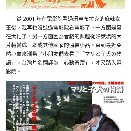
從 2001 年在電影院看過珊卓布拉克的麻辣女
王後，我再也沒進過電影院看電影了。一方面是實
在太忙了，另一方面因為看戲的興趣從好萊塢的大
片轉變成日本或其他國家的溫馨小品。直到最近突
然心血來潮帶了小朋友們去看了「マリと子犬の物
語」，台灣片名翻譯為「心動奇蹟」，才又踏入電
影院。