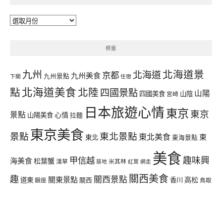
彙
整
標籤
北海道景
九州
北海道
京都
九州美食
九州景點
下關
住宿
北海道美食
點
北陸
四國景點
山陽
四國美食
山陰
宮崎
日本旅遊心情
東京
東京
景點
心情
山陽美食
拉麵
東京美食
景點
東北景點
東北美食
東
東北
東海景點
美食
甲信越
趣味興
海美食
松葉蟹
淺草
米其林
築地
紅葉
網走
關西美食
趣
關西景點
關東景點
高松
道東
香川
銀座
關西
鳥取