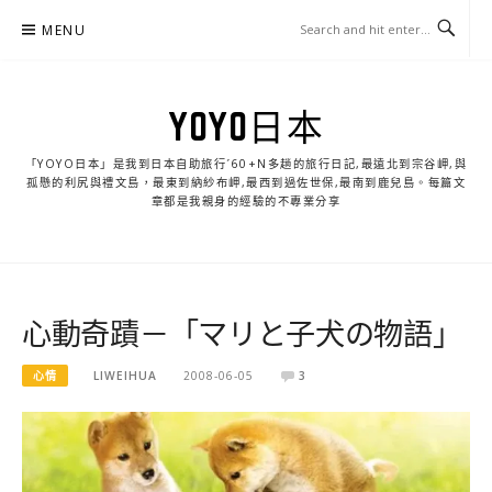
Skip
MENU
to
content
YOYO日本
「YOYO日本」是我到日本自助旅行ˊ60+N多趟的旅行日記,最遠北到宗谷岬,與
孤懸的利尻與禮文島，最東到納紗布岬,最西到過佐世保,最南到鹿兒島。每篇文
章都是我親身的經驗的不專業分享
心動奇蹟－「マリと子犬の物語」
心情
LIWEIHUA
2008-06-05
3