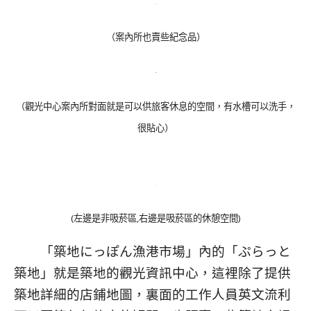
（案內所也賣些紀念品）
（觀光中心案內所對面就是可以供旅客休息的空間，有水槽可以洗手，
很貼心）
(左邊是非吸菸區,右邊是吸菸區的休憩空間)
「築地にっぽん漁港市場」內的「ぷらっと
築地」就是築地的觀光資訊中心，這裡除了提供
築地詳細的店鋪地圖，裏面的工作人員英文流利