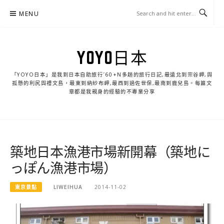
Skip
MENU
to
content
YOYO日本
「YOYO日本」是我到日本自助旅行ˊ60+N多趟的旅行日記,最遠北到宗谷岬,與
孤懸的利尻與禮文島，最東到納紗布岬,最西到過佐世保,最南到鹿兒島。每篇文
章都是我親身的經驗的不專業分享
築地日本漁港市場新開幕（築地に
っぽん漁港市場）
東京景點
LIWEIHUA
2014-11-02