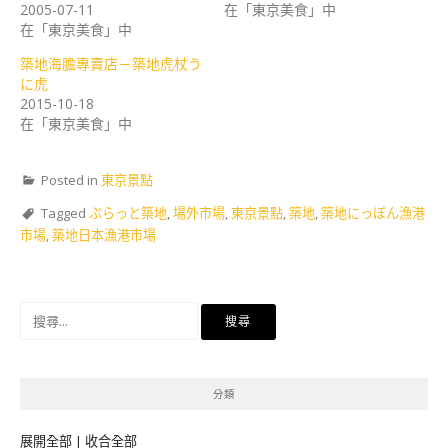
2005-07-11
在「東京美食」中
在「東京美食」中
築地海膽專賣店－築地虎杖う
に虎
2015-10-18
在「東京美食」中
Posted in
東京景點
Tagged
ぷらっと築地
,
場外市場
,
東京景點
,
築地
,
築地にっぽん漁港
市場
,
築地日本漁港市場
搜
尋
關
鍵
分類
字:
展開全部
|
收合全部