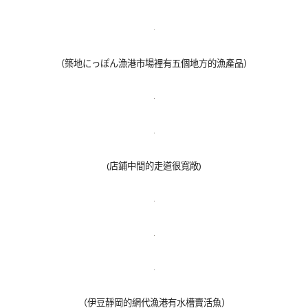
（築地にっぽん漁港市場裡有五個地方的漁產品）
(店鋪中間的走道很寬敞)
（伊豆靜岡的網代漁港有水槽賣活魚）