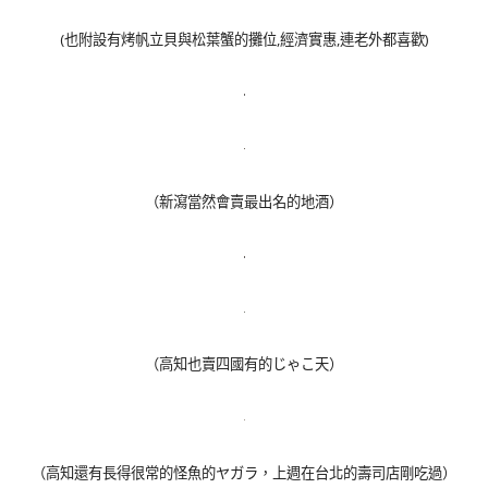
(也附設有烤帆立貝與松葉蟹的攤位,經濟實惠,連老外都喜歡)
（新瀉當然會賣最出名的地酒）
（高知也賣四國有的じゃこ天）
（高知還有長得很常的怪魚的ヤガラ，上週在台北的壽司店剛吃過）