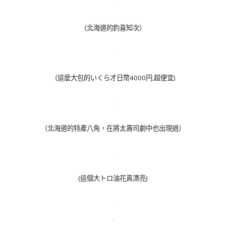
（北海道的釣喜知次）
（這麼大包的いくら才日幣4000円,超便宜)
（北海道的特產八角，在將太壽司劇中也出現過）
(這個大トロ油花真漂亮)