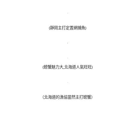
(靜岡主打定置網捕魚)
(螃蟹魅力大,
北海道人氣旺旺)
（北海道的漁協當然主打螃蟹）