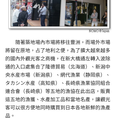
隨著築地場內市場將移往豐洲，而場外市場
將留在原地，占了地利之便，為了擴大越來越多
的國內外觀光客之商機，在新大橋通左轉入波除
通的入口處集合了隆德貿易（北海道）、新潟中
央水産市場（新潟県）、網代漁業（静岡県）、
タカシン水産（高知県）、長崎県漁業協同組合
連合會（長崎県）等五地的漁協在此出店，販賣
這五地的漁獲、水產加工品和當地名產，讓觀光
客可以很方便地同時購買到日本各地新鮮的漁產
品。