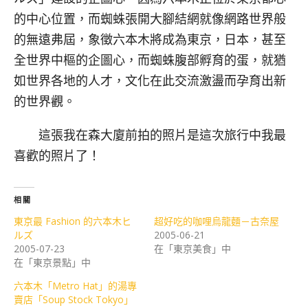
的中心位置，而蜘蛛張開大腳結網就像網路世界般
的無遠弗屆，象徵六本木將成為東京，日本，甚至
全世界中樞的企圖心，而蜘蛛腹部孵育的蛋，就猶
如世界各地的人才，文化在此交流激盪而孕育出新
的世界觀。
這張我在森大廈前拍的照片是這次旅行中我最
喜歡的照片了！
相關
東京最 Fashion 的六本木ヒ
超好吃的咖哩烏龍麵－古奈屋
ルズ
2005-06-21
2005-07-23
在「東京美食」中
在「東京景點」中
六本木「Metro Hat」的湯專
賣店「Soup Stock Tokyo」