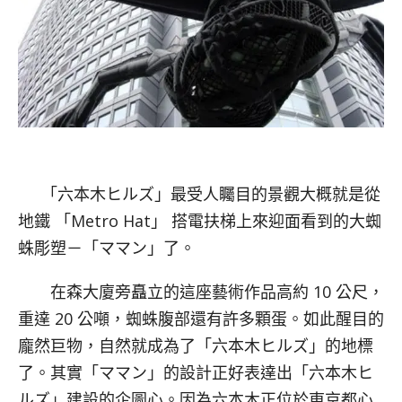
「六本木ヒルズ」最受人矚目的景觀大概就是從
地鐵 「Metro Hat」 搭電扶梯上來迎面看到的大蜘
蛛彫塑－「ママン」了。
在森大廈旁矗立的這座藝術作品高約 10 公尺，
重達 20 公噸，蜘蛛腹部還有許多顆蛋。如此醒目的
龐然巨物，自然就成為了「六本木ヒルズ」的地標
了。其實「ママン」的設計正好表達出「六本木ヒ
ルズ」建設的企圖心。因為六本木正位於東京都心