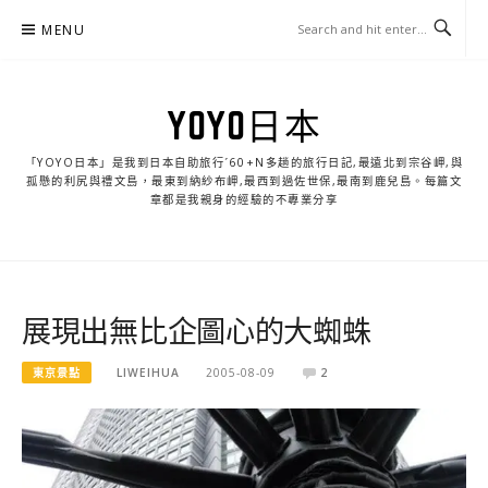
Skip
MENU
to
content
YOYO日本
「YOYO日本」是我到日本自助旅行ˊ60+N多趟的旅行日記,最遠北到宗谷岬,與
孤懸的利尻與禮文島，最東到納紗布岬,最西到過佐世保,最南到鹿兒島。每篇文
章都是我親身的經驗的不專業分享
展現出無比企圖心的大蜘蛛
東京景點
LIWEIHUA
2005-08-09
2