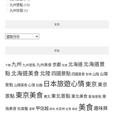
九州景點 (10)
九州住宿 (1)
彙整
彙
整
標籤
北海道景
九州
北海道
京都
九州美食
九州景點
下關
住宿
北海道美食
點
北陸
四國景點
山陽
四國美食
山陰
宮崎
日本旅遊心情
東京
東京
景點
心情
山陽美食
拉麵
東京美食
景點
東北景點
東北美食
東
東北
東海景點
美食
甲信越
趣味興
海美食
松葉蟹
淺草
米其林
築地
紅葉
網走