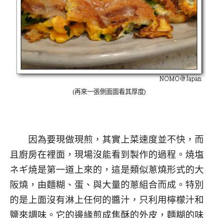
(再來一張側面圖看其厚度)
因為要現做現煎，其實上菜速度並不快，而
且廚房在裡面，現場沒能看到製作的過程。焼塩
ネギ焼是第一道上來的，這是類似蔥燒形式的大
阪燒，由麵糊、蛋、與大量的蔥組合而成。特別
的是上面沒有淋上任何的醬汁，只利用檸檬汁和
鹽來調味。它的邊緣煎成焦酥的外皮，麵糊的味