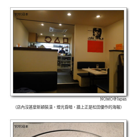
（店內沒甚麼新穎裝潢，燈光昏暗，牆上正是松田優作的海報）