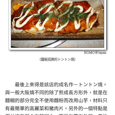
（鐵板招牌的
トントン焼
）
最後上來得是該店的成名作－トントン焼。
與一般大阪燒不同的除了煎成長方形外，就是在
麵糊的部分完全不使用麵粉而改用山芋，材料只
有最簡單的高麗菜和豬肉片。另外的一個特點是