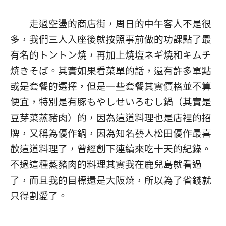
走過空盪的商店街，周日的中午客人不是很
多，我們三人入座後就按照事前做的功課點了最
有名的トントン焼，再加上焼塩ネギ焼和キムチ
焼きそば。其實如果看菜單的話，還有許多單點
或是套餐的選擇，但是一些套餐其實價格並不算
便宜，特別是有豚もやしせいろむし鍋（其實是
豆芽菜蒸豬肉）的，因為這道料理也是店裡的招
牌，又稱為優作鍋，因為知名藝人松田優作最喜
歡這道料理了，曾經創下連續來吃十天的紀錄。
不過這種蒸豬肉的料理其實我在鹿兒島就看過
了，而且我的目標還是大阪燒，所以為了省錢就
只得割愛了。