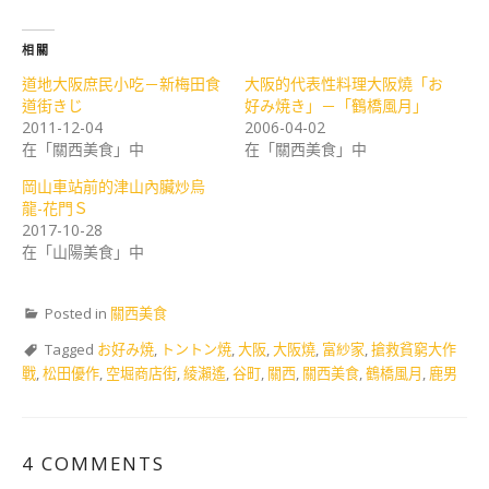
相關
道地大阪庶民小吃－新梅田食
大阪的代表性料理大阪燒「お
道街きじ
好み焼き」－「鶴橋風月」
2011-12-04
2006-04-02
在「關西美食」中
在「關西美食」中
岡山車站前的津山內臟炒烏
龍-花門Ｓ
2017-10-28
在「山陽美食」中
Posted in
關西美食
Tagged
お好み焼
,
トントン焼
,
大阪
,
大阪燒
,
富紗家
,
搶救貧窮大作
戰
,
松田優作
,
空堀商店街
,
綾瀨遙
,
谷町
,
關西
,
關西美食
,
鶴橋風月
,
鹿男
4 COMMENTS