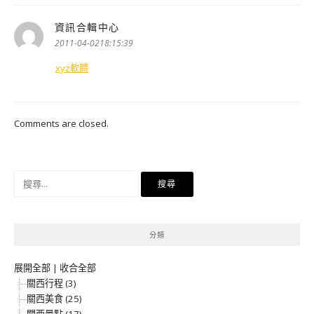
資訊合輯中心
表
示:
2011-04-0218:15:39
xyz軟體
Comments are closed.
搜
尋
關
鍵
分類
字:
展開全部
|
收合全部
關西行程 (3)
關西美食 (25)