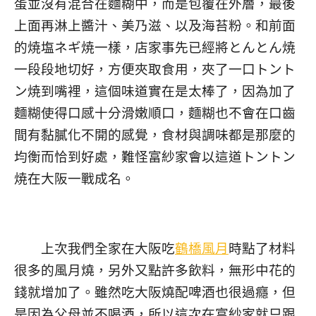
蛋並沒有混合在麵糊中，而是包覆在外層，最後
上面再淋上醬汁、美乃滋、以及海苔粉。和前面
的焼塩ネギ焼一樣，店家事先已經將とんとん焼
一段段地切好，方便夾取食用，夾了一口トント
ン焼到嘴裡，這個味道實在是太棒了，因為加了
麵糊使得口感十分滑嫩順口，麵糊也不會在口齒
間有黏膩化不開的感覺，食材與調味都是那麼的
均衡而恰到好處，難怪富紗家會以這道トントン
焼在大阪一戰成名。
上次我們全家在大阪吃
鶴橋風月
時點了材料
很多的風月燒，另外又點許多飲料，無形中花的
錢就增加了。雖然吃大阪燒配啤酒也很過癮，但
是因為父母並不喝酒，所以這次在富紗家就只跟