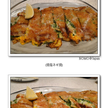
(
焼塩ネギ焼
)