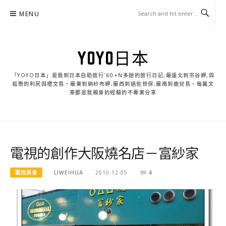
Skip
MENU
to
content
YOYO日本
「YOYO日本」是我到日本自助旅行ˊ60+N多趟的旅行日記,最遠北到宗谷岬,與
孤懸的利尻與禮文島，最東到納紗布岬,最西到過佐世保,最南到鹿兒島。每篇文
章都是我親身的經驗的不專業分享
電視的創作大阪燒名店－富紗家
關西美食
LIWEIHUA
2010-12-05
4