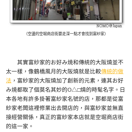
（空盪的空堀商店街要走深一點才會找到富紗家）
其實富紗家的お好み焼和傳統的大阪燒並不
太一樣，像鶴橋風月的大阪燒就是比較
傳統的做
法
，富紗家的大阪燒加了創新的元素，連其お好
み焼都取了個莫名其妙的Ο△□燒的時髦名字。日
本各地有許多掛著富紗家名號的店，那都是從富
紗家老闆這裡修業出去開店的，與富紗家並無直
接經營關係，真正的富紗家本店就是空堀商店街
的這一家。