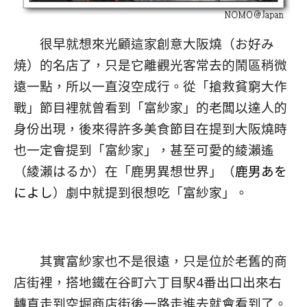
很早就想來光顧這家創意大阪燒（お好み
焼）的名店了，只是它離觀光客常去的鬧區稍微
遠一點，所以一直沒空成行。從「搶救貧窮大作
戰」節目裡就曾看到「富紗家」的老闆以達人的
身份出現，後來得許多美食節目在提到大阪燒時
也一定會提到「富紗家」，甚至可愛的綾瀨遙
（
綾瀨はるか
）在「鹿男異想世界」（
鹿男あを
によし
）劇中就提到很想吃「富紗家」。
其實富紗家也不是很遠，只是位於老舊的商
店街裡，搭地鐵在谷町六丁目駅4番出口出來右
轉直走到空堀商店街後一路走進去就會看到了。