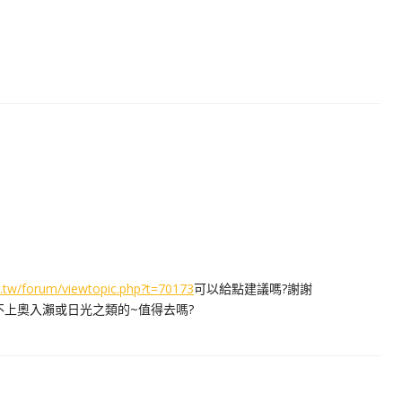
m.tw/forum/viewtopic.php?t=70173
可以給點建議嗎?謝謝
不上奧入瀨或日光之類的~值得去嗎?