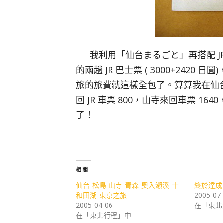
我利用「仙台まるごと」再搭配 JR
的兩趟 JR 巴士票 ( 3000+2420 
旅的旅費就這樣全包了。算算我在仙台
回 JR 車票 800，山寺來回車票 164
了！
相關
仙台-松島-山寺-青森-奧入瀨溪-十
終於達成
和田湖-東京之旅
2005-07
2005-04-06
在「東北
在「東北行程」中