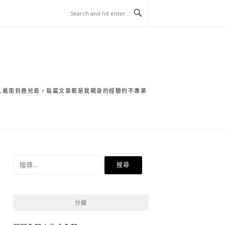
保,最南到鹿兒島。每篇文章都是我親身的經驗的不專業
搜
尋
關
鍵
分類
字: