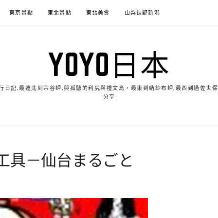
東京景點
東北景點
東北美食
山梨長野新潟
YOYO日本
的旅行日記,最遠北到宗谷岬,與孤懸的利尻與禮文島，最東到納紗布岬,最西到過佐世
分享
工具－仙台まるごと