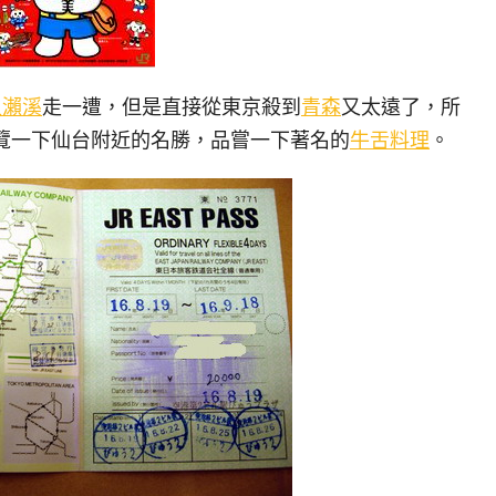
入瀨溪
走一遭，但是直接從東京殺到
青森
又太遠了，所
覽一下仙台附近的名勝，品嘗一下著名的
牛舌料理
。