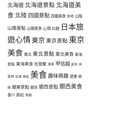
北海道美
北海道景點
北海道
食
北陸
四國景點
四國美食
山陰
宮崎
日本旅
山陽景點
心情
山陽美食
拉麵
遊心情
東京
東京
東京景點
美食
東北景點
東北美食
東北
東海
甲信越
東海美食
松葉蟹
景點
淺草
米
築地
美食
趣味興趣
道東
其林
銀
紅葉
網走
關西美食
關西景點
關東景點
座
關西
高松
香川
鳥取