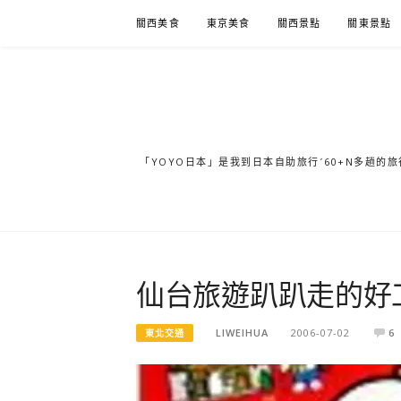
Skip
關西美食
東京美食
關西景點
關東景點
to
content
「YOYO日本」是我到日本自助旅行ˊ60+N多趟
仙台旅遊趴趴走的好
LIWEIHUA
2006-07-02
6
東北交通