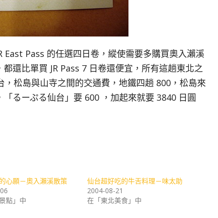
 East Pass 的任選四日卷，縱使需要多購買奧入瀨溪
日圓)，都還比單買 JR Pass 7 日卷還便宜，所有這趟東北之
，松島與山寺之間的交通費，地鐵四趟 800，松島來
0，「るーぷる仙台」要 600 ，加起來就要 3840 日圓
的心願－奧入瀨溪散策
仙台超好吃的牛舌料理－味太助
-06
2004-08-21
景點」中
在「東北美食」中