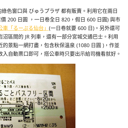
本的綠色窗口與 びゅうプラザ 都有販賣。利用它在兩日
00 日圓 ，一日卷全日 820，假日 600 日圓) 與市
公車「るーぷる仙台」
(一日卷就要 600 日)。另外還可
沼區間的 JR 列車，還有一部分宮城交通巴士。利用
景點一網打盡，包含秋保溫泉 (1080 日圓 )，作並
放入自動票口即可，搭公車時只要出示給司機看就好。