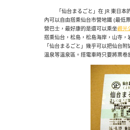
「仙台まるごと」在 JR 東日
內可以自由搭乘仙台市營地鐵 (最低票價 2
營巴士，最好康的是還可以乘坐
觀光
搭乘仙台，松島，松島海岸，山寺，岩
「仙台まるごと」幾乎可以把仙台附近的
溫泉等溫泉區。撘電車時只要將票卷