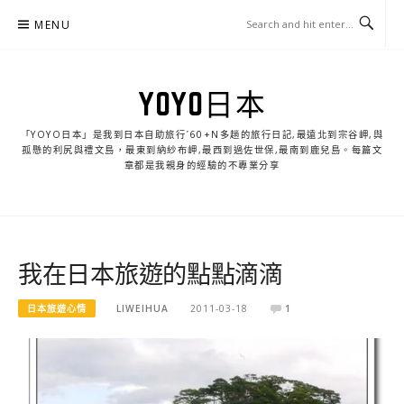
Skip
MENU
to
content
YOYO日本
「YOYO日本」是我到日本自助旅行ˊ60+N多趟的旅行日記,最遠北到宗谷岬,與
孤懸的利尻與禮文島，最東到納紗布岬,最西到過佐世保,最南到鹿兒島。每篇文
章都是我親身的經驗的不專業分享
我在日本旅遊的點點滴滴
日本旅遊心情
LIWEIHUA
2011-03-18
1