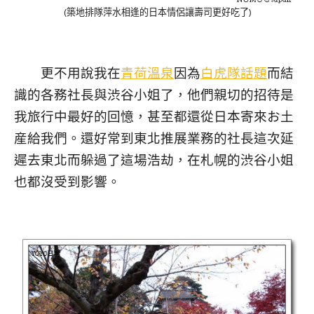
(築地排隊萍水相逢的日本情侶讓壽司更好吃了)
更不用說我在
青荷溫泉
因為
白虎隊話題
而結
識的各務社長與渋谷小姐了，他們親切的招待是
我旅行中最好的回憶，甚至都還從日本寄來お土
産給我們。還好常到東北推展業務的社長這次延
遲去東北而躲過了這場浩劫，在札幌的渋谷小姐
也都沒受到影響。