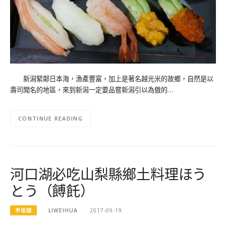
新潟緊鄰日本海，漁產豐富，加上是著名越光米的故鄉，自然是以
壽司聞名的地區，來到新潟一定要品嘗新潟引以為傲的…
CONTINUE READING
河口湖必吃山梨縣鄉土料理ほう
とう（餺飥）
甲信越
LIWEIHUA
2017-09-19