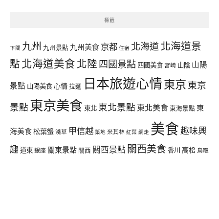
整
標籤
北海道景
九州
北海道
京都
九州美食
九州景點
下關
住宿
北海道美食
點
北陸
四國景點
山陽
四國美食
山陰
宮崎
日本旅遊心情
東京
東京
景點
心情
山陽美食
拉麵
東京美食
景點
東北景點
東北美食
東
東北
東海景點
美食
甲信越
趣味興
海美食
松葉蟹
淺草
米其林
築地
紅葉
網走
關西美食
趣
關西景點
關東景點
高松
道東
香川
銀座
關西
鳥取