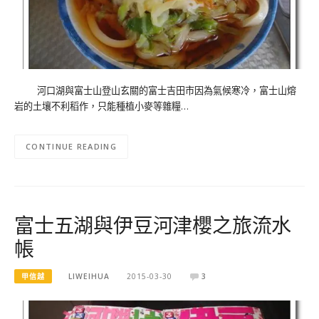
河口湖與富士山登山玄關的富士吉田市因為氣候寒冷，富士山熔
岩的土壤不利稻作，只能種植小麥等雜糧…
CONTINUE READING
富士五湖與伊豆河津櫻之旅流水
帳
甲信越
LIWEIHUA
2015-03-30
3