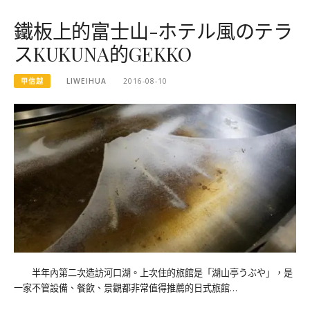
鐵板上的富士山-ホテル風のテラ
スKUKUNA的GEKKO
甲信越
LIWEIHUA
2016-08-10
半年內第二次造訪河口湖。上次住的旅館是「湖山亭うぶや」，是
一家不管設備、餐飲、景觀都非常值得推薦的日式旅館…