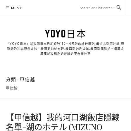
Skip
MENU
to
content
YOYO日本
「YOYO日本」是我到日本自助旅行ˊ60+N多趟的旅行日記,最遠北到宗谷岬,與
孤懸的利尻與禮文島，最東到納紗布岬,最西到過佐世保,最南到鹿兒島。每篇文
章都是我親身的經驗的不專業分享
分類:
甲信越
甲信越
【甲信越】我的河口湖飯店隱藏
名單-湖のホテル (MIZUNO