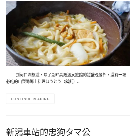
到河口湖旅遊，除了湖畔高級溫泉旅館的豐盛晚餐外，還有一項
必吃的山梨縣鄉土料理ほうとう（餺飥）…
CONTINUE READING
新潟車站的忠狗タマ公