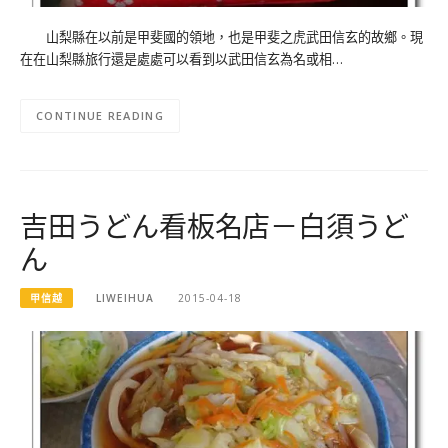
山梨縣在以前是甲斐國的領地，也是甲斐之虎武田信玄的故鄉。現
在在山梨縣旅行還是處處可以看到以武田信玄為名或相…
CONTINUE READING
吉田うどん看板名店－白須うど
ん
甲信越
LIWEIHUA
2015-04-18