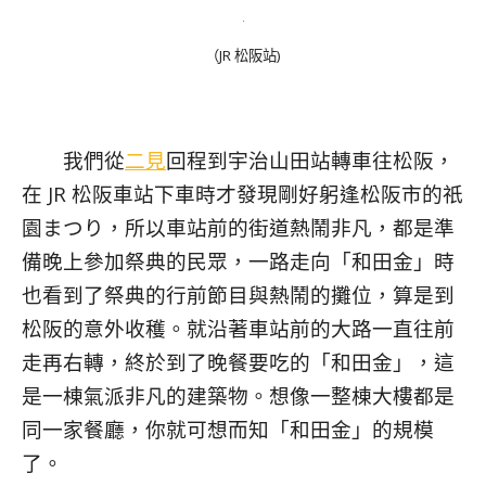
（JR 松阪站)
我們從
二見
回程到宇治山田站轉車往松阪，
在 JR 松阪車站下車時才發現剛好躬逢松阪市的祇
園まつり，所以車站前的街道熱鬧非凡，都是準
備晚上參加祭典的民眾，一路走向「和田金」時
也看到了祭典的行前節目與熱鬧的攤位，算是到
松阪的意外收穫。就沿著車站前的大路一直往前
走再右轉，終於到了晚餐要吃的「和田金」，這
是一棟氣派非凡的建築物。想像一整棟大樓都是
同一家餐廳，你就可想而知「和田金」的規模
了。