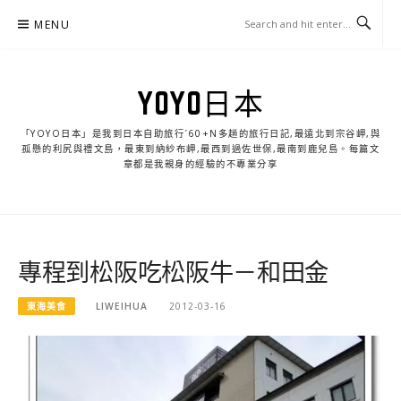
Skip
MENU
to
content
YOYO日本
「YOYO日本」是我到日本自助旅行ˊ60+N多趟的旅行日記,最遠北到宗谷岬,與
孤懸的利尻與禮文島，最東到納紗布岬,最西到過佐世保,最南到鹿兒島。每篇文
章都是我親身的經驗的不專業分享
專程到松阪吃松阪牛－和田金
東海美食
LIWEIHUA
2012-03-16