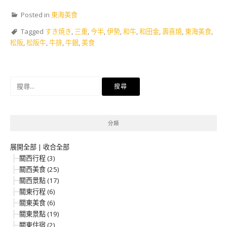
Posted in
東海美食
Tagged
すき焼き
,
三重
,
今半
,
伊勢
,
和牛
,
和田金
,
壽喜燒
,
東海美食
,
松阪
,
松阪牛
,
牛排
,
牛銀
,
美食
搜
尋
關
鍵
分類
字:
展開全部
|
收合全部
關西行程 (3)
關西美食 (25)
關西景點 (17)
關東行程 (6)
關東美食 (6)
關東景點 (19)
關東住宿 (2)