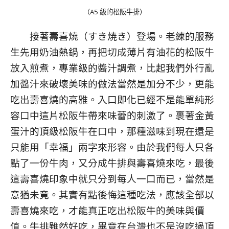
（A5 級的松阪牛排）
接著壽喜燒（すき焼き）登場。老練的服務
生先用奶油熱鍋，再把切成薄片有油花的松阪牛
放入煎煮，專業級的醬汁調煮，比起我們外行亂
加醬汁來破壞美味的做法當然是加分不少，更能
吃出壽喜燒的高雅。入口即化已經不是能單純形
容口中這片松阪牛帶來味蕾的刺激了。裹著金黃
蛋汁的頂級松阪牛在口中，那種滋味到現在還是
只能用「幸福」兩字來形容。由於我們每人只各
點了一份牛肉，又分成牛排與壽喜燒來吃，最後
這壽喜燒印象中就只分到每人一口而已，當然是
意猶未竟。其實有點後悔這種吃法，應該全部以
壽喜燒來吃，才能真正吃出松阪牛的美味與價
值。牛排雖然好吃，畢竟在台灣也不是沒吃過頂