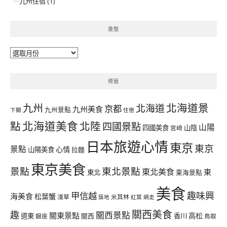
九州住宿 (1)
彙整
彙
整
標籤
北海道景
九州
北海道
京都
九州美食
九州景點
下關
住宿
北海道美食
點
北陸
四國景點
山陽
四國美食
山陰
宮崎
日本旅遊心情
東京
東京
景點
心情
山陽美食
拉麵
東京美食
景點
東北景點
東北美食
東
東北
東海景點
美食
甲信越
趣味興
海美食
松葉蟹
淺草
米其林
築地
紅葉
網走
關西美食
趣
關西景點
關東景點
高松
道東
香川
銀座
關西
鳥取