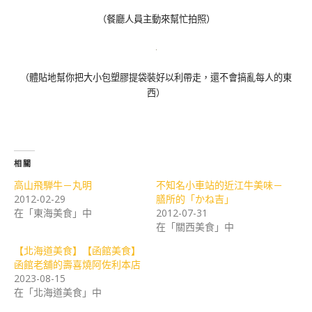
（餐廳人員主動來幫忙拍照）
（體貼地幫你把大小包塑膠提袋裝好以利帶走，還不會搞亂每人的東
西）
相關
高山飛騨牛－丸明
不知名小車站的近江牛美味－
2012-02-29
膳所的「かね吉」
在「東海美食」中
2012-07-31
在「關西美食」中
【北海道美食】【函館美食】
函館老舖的壽喜燒阿佐利本店
2023-08-15
在「北海道美食」中