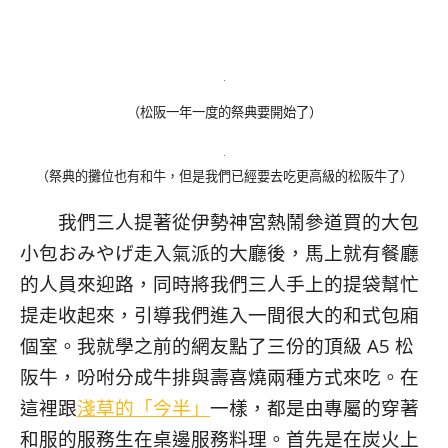
（松阪一年一度的祭典要開始了）
（祭典的攤位也有和牛，但是我們已經要去吃更高級的松阪牛了）
我們三人提著從伊勢神宮熱鬧參道買的大包
小包おみやげ走入氣派的大廳後，馬上就有餐廳
的人員來迎路，同時將我們三人手上的提袋幫忙
提走收起來，引導我們進入一間很大的和式包廂
個室。我就學之前的網友點了三份的頂級 A5 松
阪牛，吩咐分成牛排與壽喜燒兩種方式來吃。在
這裡跟
淺草的「今半」
一樣，都是由專屬的穿著
和服的服務生在桌邊服務料理。首先是在炭火上