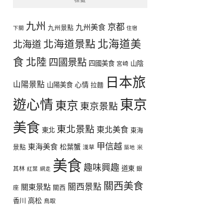
九州
京都
九州美食
九州景點
下關
住宿
北海道美
北海道景點
北海道
食
北陸
四國景點
四國美食
山陰
宮崎
日本旅
山陽景點
心情
山陽美食
拉麵
遊心情
東京
東京
東京景點
美食
東北景點
東北美食
東北
東海
甲信越
東海美食
松葉蟹
景點
淺草
米
築地
美食
趣味興趣
道東
其林
銀
紅葉
網走
關西美食
關西景點
關東景點
座
關西
高松
香川
鳥取