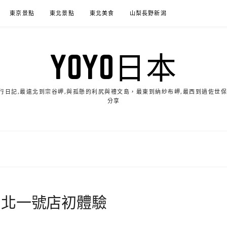
東京景點
東北景點
東北美食
山梨長野新潟
YOYO日本
的旅行日記,最遠北到宗谷岬,與孤懸的利尻與禮文島，最東到納紗布岬,最西到過佐世
分享
台北一號店初體驗