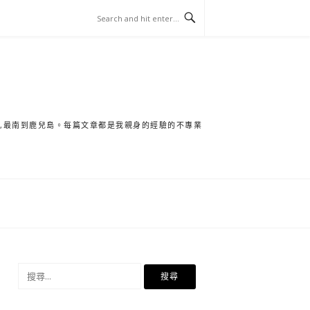
保,最南到鹿兒島。每篇文章都是我親身的經驗的不專業
搜
尋
關