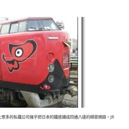
上眾多的私鐵公司幾乎把日本的鐵道鋪成四通八達的綿密網路，JR