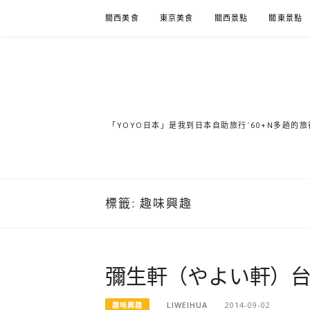
Skip
關西美食
東京美食
關西景點
關東景點
to
content
「YOYO日本」是我到日本自助旅行ˊ60+N多趟
標籤:
趣味興趣
彌生軒（やよい軒）
LIWEIHUA
2014-09-02
趣味興趣