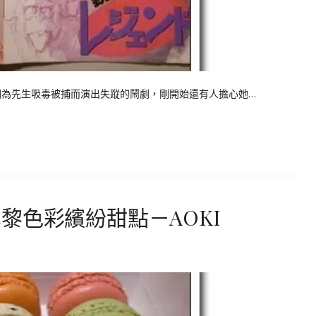
為先生吸毒被捕而演出失蹤的鬧劇，剛開始還有人擔心她…
黎色彩繽紛甜點－AOKI