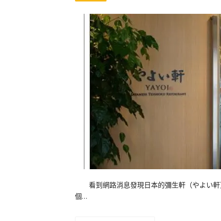
看到網路消息發現日本的彌生軒（やよい軒）台
個…